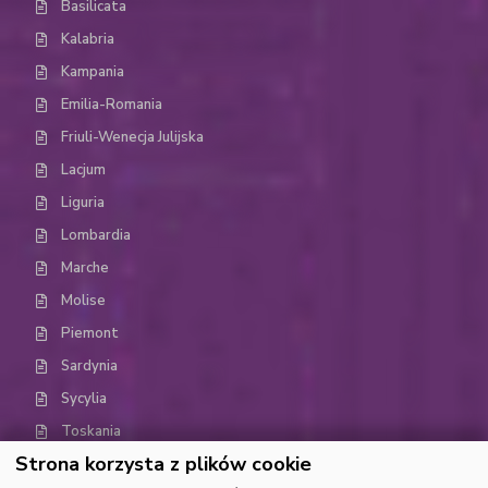
Basilicata
Kalabria
Kampania
Emilia-Romania
Friuli-Wenecja Julijska
Lacjum
Liguria
Lombardia
Marche
Molise
Piemont
Sardynia
Sycylia
Toskania
Strona korzysta z plików cookie
Trydent-Górna Adyga (Trentino-Alto Adige)