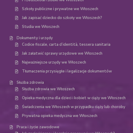
Przedszkola i żłobki we Włoszech
Szkoły publiczne i prywatne we Włoszech
Jak zapisać dziecko do szkoły we Włoszech?
Studia we Włoszech
Dokumenty i urzędy
Codice fiscale, carta d’identità, tessera sanitaria
Jak załatwić sprawy urzędowe we Włoszech
Najważniejsze urzędy we Włoszech
Tłumaczenia przysięgłe i legalizacje dokumentów
Służba zdrowia
Służba zdrowia we Włoszech
Opieka medyczna dla dzieci i kobiet w ciąży we Włoszech
Świadczenia we Włoszech w przypadku ciąży lub choroby
Prywatna opieka medyczna we Włoszech
Praca i życie zawodowe