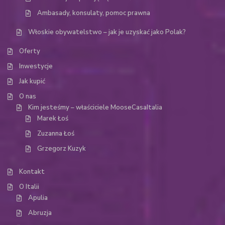
Ambasady, konsulaty, pomoc prawna
Włoskie obywatelstwo – jak je uzyskać jako Polak?
Oferty
Inwestycje
Jak kupić
O nas
Kim jesteśmy – właściciele MooseCasaItalia
Marek Łoś
Zuzanna Łoś
Grzegorz Kuzyk
Kontakt
O Italii
Apulia
Abruzja