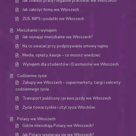
Jak znaleźć pracę i legalnie pracować we Włoszech?
Jak założyć firmę we Włoszech
ZUS, INPS i podatki we Włoszech
Mieszkanie i wynajem
Jak wynająć mieszkanie we Włoszech?
Na co uważać przy podpisywaniu umowy najmu
Media, opłaty, kaucje – co musisz wiedzieć
Wynajem dla studentów i Erasmusów we Włoszech
Codzienne życie
Zakupy we Włoszech – supermarkety, targi i sekrety
codziennego życia
Transport publiczny i prawo jazdy we Włoszech
Życie towarzyskie i styl życia Włochów
Polacy we Włoszech
Gdzie mieszkają Polacy we Włoszech?
Jak Polacy wspierają się we Włoszech?