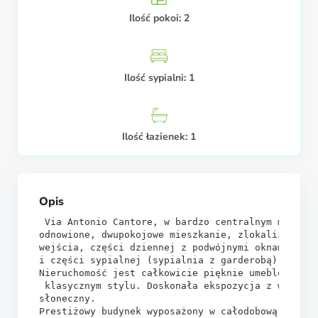
Ilość pokoi:
2
Ilość sypialni:
1
Ilość łazienek:
1
Opis
 Via Antonio Cantore, w bardzo centralnym miejscu
odnowione, dwupokojowe mieszkanie, zlokalizowane 
wejścia, części dziennej z podwójnymi oknami wych
i części sypialnej (sypialnia z garderobą), kuchn
Nieruchomość jest całkowicie pięknie umeblowana m
 klasycznym stylu. Doskonała ekspozycja z widokie
słoneczny.

Prestiżowy budynek wyposażony w całodobową recepc