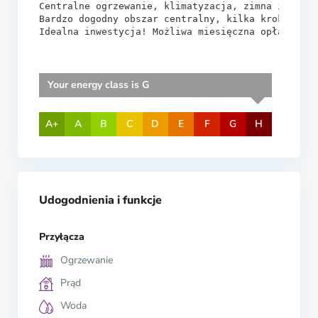
Centralne ogrzewanie, klimatyzacja, zimna i ciepł
Bardzo dogodny obszar centralny, kilka kroków od 
Idealna inwestycja! Możliwa miesięczna opłata za 
Your energy class is G
A+
A
B
C
D
E
F
G
H
Udogodnienia i funkcje
Przyłącza
Ogrzewanie
Prąd
Woda