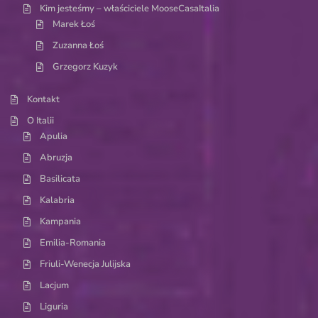
Kim jesteśmy – właściciele MooseCasaItalia
Marek Łoś
Zuzanna Łoś
Grzegorz Kuzyk
Kontakt
O Italii
Apulia
Abruzja
Basilicata
Kalabria
Kampania
Emilia-Romania
Friuli-Wenecja Julijska
Lacjum
Liguria