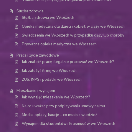
Tłumaczenia przysięgłe i legalizacje dokumentów
Służba zdrowia
Służba zdrowia we Włoszech
Opieka medyczna dla dzieci i kobiet w ciąży we Włoszech
Świadczenia we Włoszech w przypadku ciąży lub choroby
Prywatna opieka medyczna we Włoszech
Praca i życie zawodowe
Jak znaleźć pracę i legalnie pracować we Włoszech?
Jak założyć firmę we Włoszech
ZUS, INPS i podatki we Włoszech
Mieszkanie i wynajem
Jak wynająć mieszkanie we Włoszech?
Na co uważać przy podpisywaniu umowy najmu
Media, opłaty, kaucje – co musisz wiedzieć
Wynajem dla studentów i Erasmusów we Włoszech