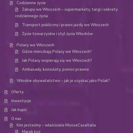
Codzienne życie
Zakupy we Włoszech – supermarkety, targi i sekrety
codziennego życia
Transport publiczny i prawo jazdy we Włoszech
Życie towarzyskie i styl życia Włochów
Polacy we Włoszech
Gdzie mieszkają Polacy we Włoszech?
Jak Polacy wspierają się we Włoszech?
Ambasady, konsulaty, pomoc prawna
Włoskie obywatelstwo – jak je uzyskać jako Polak?
Oferty
Inwestycje
Jak kupić
O nas
Kim jesteśmy – właściciele MooseCasaItalia
Marek Łoś