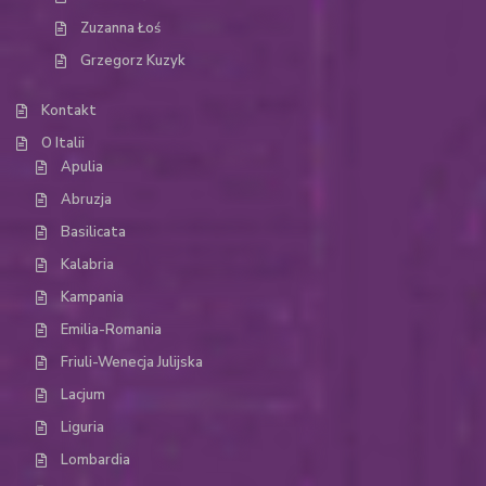
Zuzanna Łoś
Grzegorz Kuzyk
Kontakt
O Italii
Apulia
Abruzja
Basilicata
Kalabria
Kampania
Emilia-Romania
Friuli-Wenecja Julijska
Lacjum
Liguria
Lombardia