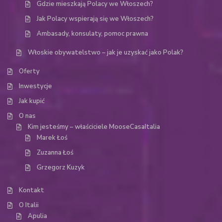
Gdzie mieszkają Polacy we Włoszech?
Jak Polacy wspierają się we Włoszech?
Ambasady, konsulaty, pomoc prawna
Włoskie obywatelstwo – jak je uzyskać jako Polak?
Oferty
Inwestycje
Jak kupić
O nas
Kim jesteśmy – właściciele MooseCasaItalia
Marek Łoś
Zuzanna Łoś
Grzegorz Kuzyk
Kontakt
O Italii
Apulia