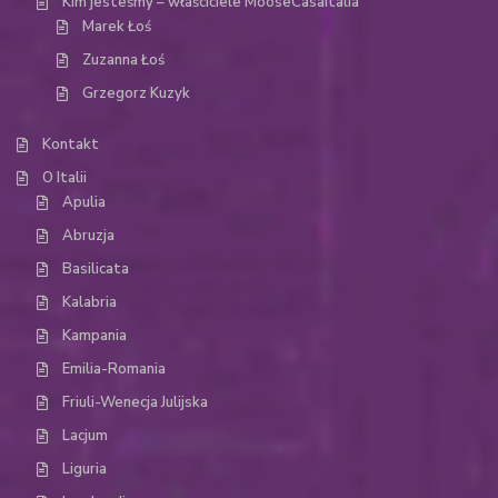
Kim jesteśmy – właściciele MooseCasaItalia
Marek Łoś
Zuzanna Łoś
Grzegorz Kuzyk
Kontakt
O Italii
Apulia
Abruzja
Basilicata
Kalabria
Kampania
Emilia-Romania
Friuli-Wenecja Julijska
Lacjum
Liguria