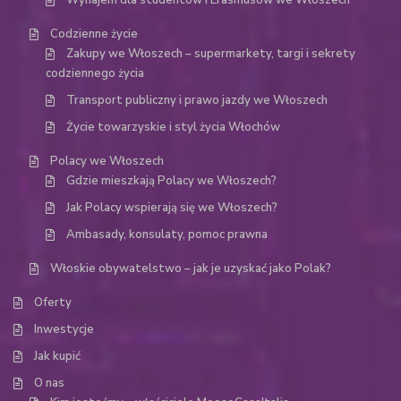
Wynajem dla studentów i Erasmusów we Włoszech
Codzienne życie
Zakupy we Włoszech – supermarkety, targi i sekrety
codziennego życia
Transport publiczny i prawo jazdy we Włoszech
Życie towarzyskie i styl życia Włochów
Polacy we Włoszech
Gdzie mieszkają Polacy we Włoszech?
Jak Polacy wspierają się we Włoszech?
Ambasady, konsulaty, pomoc prawna
Włoskie obywatelstwo – jak je uzyskać jako Polak?
Oferty
Inwestycje
Jak kupić
O nas