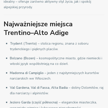
idealny – oferuje zarówno aktywny styl życia, jak i spokój
alpejskiej przyrody.
Najważniejsze miejsca
Trentino–Alto Adige
Trydent (Trento)
– stolica regionu, znana z soboru
trydenckiego i pięknych placów.
Bolzano (Bozen)
– kosmopolityczne miasto, gdzie niemiecki i
włoski język współistnieją na co dzień.
Madonna di Campiglio
– jeden z najsłynniejszych kurortów
narciarskich we Włoszech.
Val Gardena, Val di Fassa, Alta Badia
– doliny Dolomitów, raj
dla narciarzy i alpinistów.
Jezioro Garda (część północna)
– eleganckie miasteczka,
wspaniałe winnice i luksusowe nieruchomości.