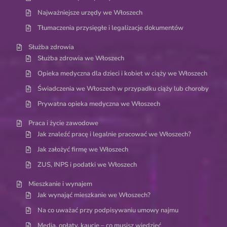
Najważniejsze urzędy we Włoszech
Tłumaczenia przysięgłe i legalizacje dokumentów
Służba zdrowia
Służba zdrowia we Włoszech
Opieka medyczna dla dzieci i kobiet w ciąży we Włoszech
Świadczenia we Włoszech w przypadku ciąży lub choroby
Prywatna opieka medyczna we Włoszech
Praca i życie zawodowe
Jak znaleźć pracę i legalnie pracować we Włoszech?
Jak założyć firmę we Włoszech
ZUS, INPS i podatki we Włoszech
Mieszkanie i wynajem
Jak wynająć mieszkanie we Włoszech?
Na co uważać przy podpisywaniu umowy najmu
Media, opłaty, kaucje – co musisz wiedzieć