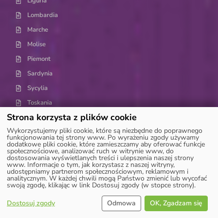
Liguria
Lombardia
Marche
Molise
Piemont
Sardynia
Sycylia
Toskania
Strona korzysta z plików cookie
Trydent-Górna Adyga (Trentino-Alto Adige)
Wykorzystujemy pliki cookie, które są niezbędne do poprawnego
Umbria
funkcjonowania tej strony www. Po wyrażeniu zgody używamy
dodatkowe pliki cookie, które zamieszczamy aby oferować funkcje
Dolina Aosty
społecznościowe, analizować ruch w witrynie www, do
dostosowania wyświetlanych treści i ulepszenia naszej strony
Wenecja Euganejska (Weneto)
www. Informacje o tym, jak korzystasz z naszej witryny,
udostępniamy partnerom społecznościowym, reklamowym i
analitycznym. W każdej chwili mogą Państwo zmienić lub wycofać
swoją zgodę, klikając w link Dostosuj zgody (w stopce strony).
Dostosuj zgody
Odmowa
OK, Zgadzam się
Copyright © MOOSE 2022