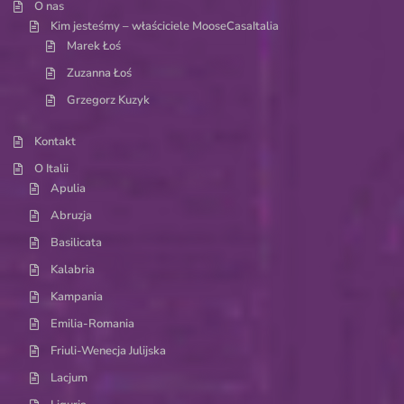
O nas
Kim jesteśmy – właściciele MooseCasaItalia
Marek Łoś
Zuzanna Łoś
Grzegorz Kuzyk
Kontakt
O Italii
Apulia
Abruzja
Basilicata
Kalabria
Kampania
Emilia-Romania
Friuli-Wenecja Julijska
Lacjum