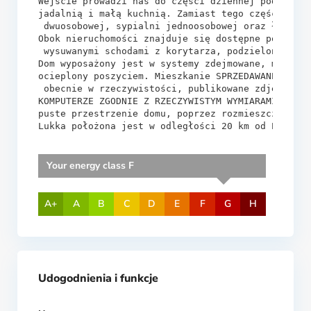
Wejście prowadzi nas do części dziennej podzielon
jadalnią i małą kuchnią. Zamiast tego część sypia
 dwuosobowej, sypialni jednoosobowej oraz łazienk
Obok nieruchomości znajduje się dostępne poddasze
 wysuwanymi schodami z korytarza, podzielonymi na
Dom wyposażony jest w systemy zdejmowane, moskiti
ocieplony poszyciem. Mieszkanie SPRZEDAWANE JEST 
 obecnie w rzeczywistości, publikowane zdjęcia SĄ
KOMPUTERZE ZGODNIE Z RZECZYWISTYM WYMIARAMI, aby 
puste przestrzenie domu, poprzez rozmieszczenie m
Lukka położona jest w odległości 20 km od Pizy.
Your energy class F
A+
A
B
C
D
E
F
G
H
Udogodnienia i funkcje