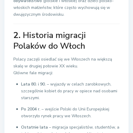
obywatelstwo
(polskie i włoskie) oraz dzieci polsko-
włoskich małżeństw, które często wychowują się w
dwujęzycznym środowisku.
2.
Historia migracji
Polaków do Włoch
Polacy zaczęli osiedlać się we Włoszech na większą
skalę w drugiej połowie XX wieku.
Główne fale migracji:
Lata 80. i 90.
– wyjazdy w celach zarobkowych,
szczególnie kobiet do pracy w opiece nad osobami
starszymi.
Po 2004 r.
– wejście Polski do Unii Europejskiej
otworzyło rynek pracy we Włoszech.
Ostatnie lata
– migracja specjalistów, studentów, a