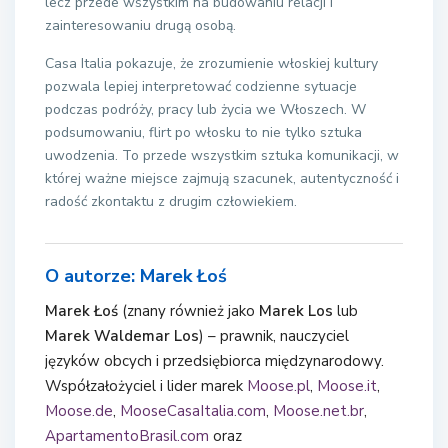
lecz przede wszystkim na budowaniu relacji i
zainteresowaniu drugą osobą.
Casa Italia pokazuje, że zrozumienie włoskiej kultury
pozwala lepiej interpretować codzienne sytuacje
podczas podróży, pracy lub życia we Włoszech. W
podsumowaniu, flirt po włosku to nie tylko sztuka
uwodzenia. To przede wszystkim sztuka komunikacji, w
której ważne miejsce zajmują szacunek, autentyczność i
radość zkontaktu z drugim człowiekiem.
O autorze: Marek Łoś
Marek Łoś
(znany również jako
Marek Los
lub
Marek Waldemar Los
) – prawnik, nauczyciel
języków obcych i przedsiębiorca międzynarodowy.
Współzałożyciel i lider marek
Moose.pl
,
Moose.it
,
Moose.de
,
MooseCasaItalia.com
,
Moose.net.br
,
ApartamentoBrasil.com
oraz