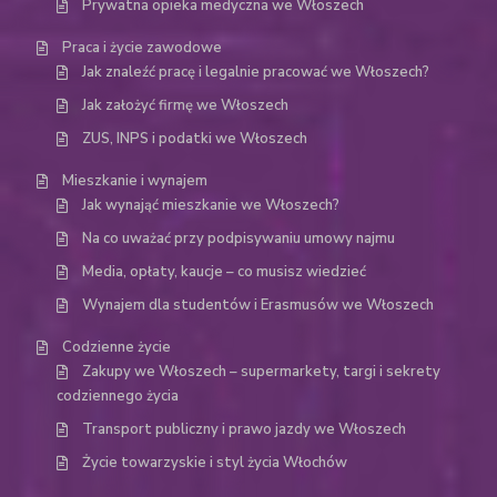
Prywatna opieka medyczna we Włoszech
Praca i życie zawodowe
Jak znaleźć pracę i legalnie pracować we Włoszech?
Jak założyć firmę we Włoszech
ZUS, INPS i podatki we Włoszech
Mieszkanie i wynajem
Jak wynająć mieszkanie we Włoszech?
Na co uważać przy podpisywaniu umowy najmu
Media, opłaty, kaucje – co musisz wiedzieć
Wynajem dla studentów i Erasmusów we Włoszech
Codzienne życie
Zakupy we Włoszech – supermarkety, targi i sekrety
codziennego życia
Transport publiczny i prawo jazdy we Włoszech
Życie towarzyskie i styl życia Włochów