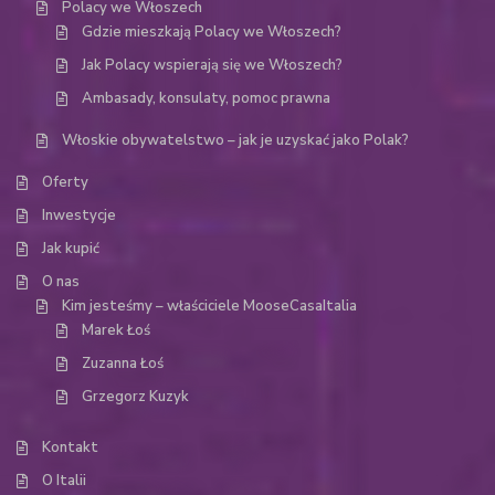
Polacy we Włoszech
Gdzie mieszkają Polacy we Włoszech?
Jak Polacy wspierają się we Włoszech?
Ambasady, konsulaty, pomoc prawna
Włoskie obywatelstwo – jak je uzyskać jako Polak?
Oferty
Inwestycje
Jak kupić
O nas
Kim jesteśmy – właściciele MooseCasaItalia
Marek Łoś
Zuzanna Łoś
Grzegorz Kuzyk
Kontakt
O Italii