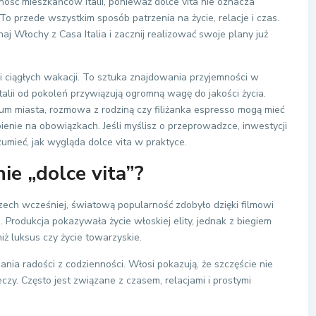
ć mieszkańców Italii, ponieważ dolce vita nie oznacza
To przede wszystkim sposób patrzenia na życie, relacje i czas.
znaj Włochy z Casa Italia i zacznij realizować swoje plany już
ani ciągłych wakacji. To sztuka znajdowania przyjemności w
alii od pokoleń przywiązują ogromną wagę do jakości życia.
um miasta, rozmowa z rodziną czy filiżanka espresso mogą mieć
ienie na obowiązkach. Jeśli myślisz o przeprowadzce, inwestycji
zumieć, jak wygląda dolce vita w praktyce.
ie „dolce vita”?
ch wcześniej, światową popularność zdobyło dzięki filmowi
. Produkcja pokazywała życie włoskiej elity, jednak z biegiem
iż luksus czy życie towarzyskie.
pania radości z codzienności. Włosi pokazują, że szczęście nie
czy. Często jest związane z czasem, relacjami i prostymi