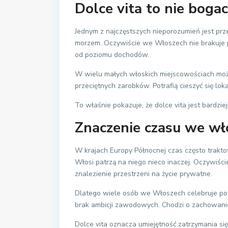
Dolce vita to nie boga
Jednym z najczęstszych nieporozumień jest prze
morzem. Oczywiście we Włoszech nie brakuje pi
od poziomu dochodów.
W wielu małych włoskich miejscowościach można
przeciętnych zarobków. Potrafią cieszyć się loka
To właśnie pokazuje, że dolce vita jest bardzie
Znaczenie czasu we wło
W krajach Europy Północnej czas często trakto
Włosi patrzą na niego nieco inaczej. Oczywiści
znalezienie przestrzeni na życie prywatne.
Dlatego wiele osób we Włoszech celebruje posił
brak ambicji zawodowych. Chodzi o zachowan
Dolce vita oznacza umiejętność zatrzymania s