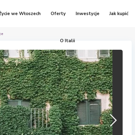
Życie we Włoszech
Oferty
Inwestycje
Jak kupić
ce
O Italii