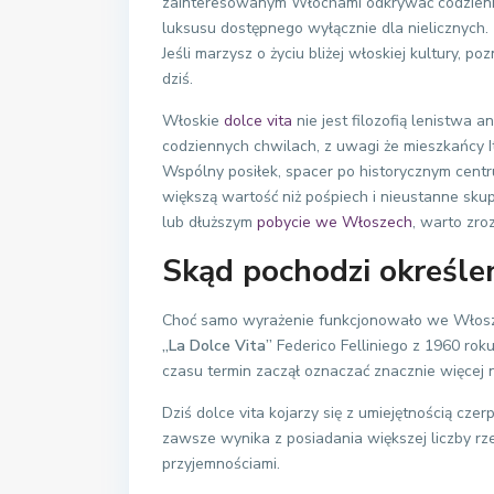
zainteresowanym Włochami odkrywać codziennoś
luksusu dostępnego wyłącznie dla nielicznych. 
Jeśli marzysz o życiu bliżej włoskiej kultury, po
dziś.
Włoskie
dolce vita
nie jest filozofią lenistwa 
codziennych chwilach, z uwagi że mieszkańcy It
Wspólny posiłek, spacer po historycznym centr
większą wartość niż pośpiech i nieustanne skup
lub dłuższym
pobycie we Włoszech
, warto zro
Skąd pochodzi określen
Choć samo wyrażenie funkcjonowało we Włosze
„La Dolce Vita”
Federico Felliniego z 1960 roku
czasu termin zaczął oznaczać znacznie więcej n
Dziś dolce vita kojarzy się z umiejętnością czer
zawsze wynika z posiadania większej liczby rze
przyjemnościami.