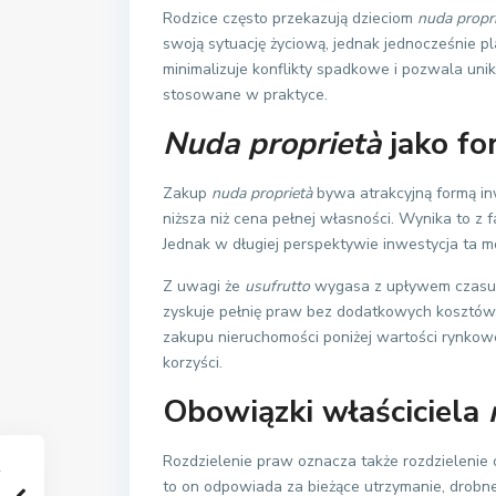
Rodzice często przekazują dzieciom
nuda propr
swoją sytuację życiową, jednak jednocześnie pl
minimalizuje konflikty spadkowe i pozwala uni
stosowane w praktyce.
Nuda proprietà
jako fo
Zakup
nuda proprietà
bywa atrakcyjną formą inw
niższa niż cena pełnej własności. Wynika to z 
Jednak w długiej perspektywie inwestycja ta m
Z uwagi że
usufrutto
wygasa z upływem czasu l
zyskuje pełnię praw bez dodatkowych kosztów
zakupu nieruchomości poniżej wartości rynkow
korzyści.
Obowiązki właściciela
Rozdzielenie praw oznacza także rozdzieleni
to on odpowiada za bieżące utrzymanie, drobne