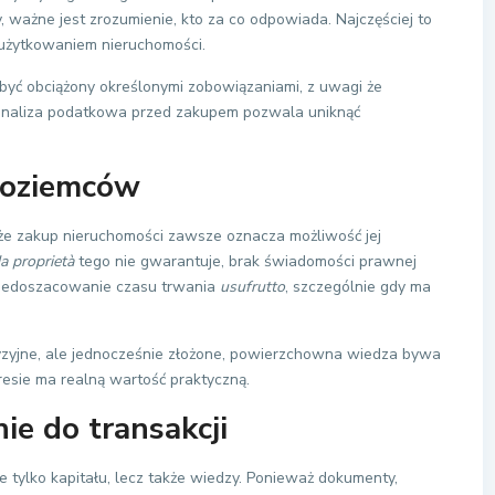
, ważne jest zrozumienie, kto za co odpowiada. Najczęściej to
 użytkowaniem nieruchomości.
yć obciążony określonymi zobowiązaniami, z uwagi że
analiza podatkowa przed zakupem pozwala uniknąć
zoziemców
 że zakup nieruchomości zawsze oznacza możliwość jej
a proprietà
tego nie gwarantuje, brak świadomości prawnej
niedoszacowanie czasu trwania
usufrutto
, szczególnie gdy ma
yzyjne, ale jednocześnie złożone, powierzchowna wiedza bywa
esie ma realną wartość praktyczną.
ie do transakcji
ylko kapitału, lecz także wiedzy. Ponieważ dokumenty,