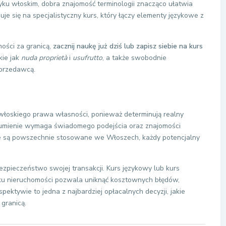
zyku włoskim, dobra znajomość terminologii znacząco ułatwia
je się na specjalistyczny kurs, który łączy elementy językowe z
mości za granicą,
zacznij naukę już dziś lub zapisz siebie na kurs
kie jak
nuda proprietà
i
usufrutto
, a także swobodnie
sprzedawcą.
włoskiego prawa własności, ponieważ determinują realny
ozumienie wymaga świadomego podejścia oraz znajomości
je są powszechnie stosowane we Włoszech, każdy potencjalny
zpieczeństwo swojej transakcji. Kurs językowy lub kurs
ku nieruchomości pozwala uniknąć kosztownych błędów,
spektywie to jedna z najbardziej opłacalnych decyzji, jakie
granicą.