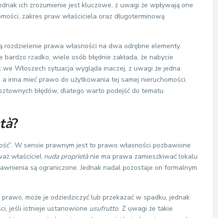
 Jednak ich zrozumienie jest kluczowe, z uwagi że wpływają one
omości, zakres praw właściciela oraz długoterminową
 rozdzielenie prawa własności na dwa odrębne elementy.
 bardzo rzadko, wiele osób błędnie zakłada, że nabycie
k we Włoszech sytuacja wygląda inaczej, z uwagi że jedna
, a inna mieć prawo do użytkowania tej samej nieruchomości.
kosztownych błędów, dlatego warto podejść do tematu
tà
?
ość”. W sensie prawnym jest to prawo własności pozbawione
waż właściciel
nuda proprietà
nie ma prawa zamieszkiwać lokalu
prawnienia są ograniczone. Jednak nadal pozostaje on formalnym
prawo, może je odziedziczyć lub przekazać w spadku, jednak
i, jeśli istnieje ustanowione
usufrutto
. Z uwagi że takie