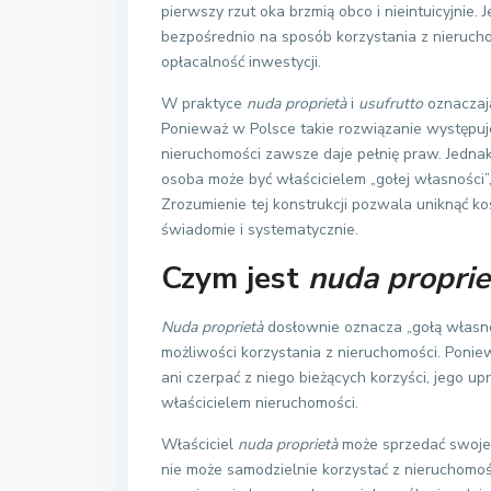
pierwszy rzut oka brzmią obco i nieintuicyjnie.
bezpośrednio na sposób korzystania z nieruch
opłacalność inwestycji.
W praktyce
nuda proprietà
i
usufrutto
oznaczają
Ponieważ w Polsce takie rozwiązanie występuje
nieruchomości zawsze daje pełnię praw. Jedna
osoba może być właścicielem „gołej własności”
Zrozumienie tej konstrukcji pozwala uniknąć 
świadomie i systematycznie.
Czym jest
nuda proprie
Nuda proprietà
dosłownie oznacza „gołą własn
możliwości korzystania z nieruchomości. Ponie
ani czerpać z niego bieżących korzyści, jego u
właścicielem nieruchomości.
Właściciel
nuda proprietà
może sprzedać swoje 
nie może samodzielnie korzystać z nieruchomośc