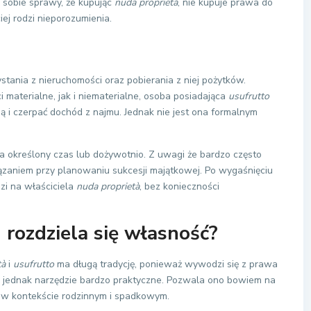
 sobie sprawy, że kupując
nuda proprietà
, nie kupuje prawa do
ej rodzi nieporozumienia.
ystania z nieruchomości oraz pobierania z niej pożytków.
materialne, jak i niematerialne, osoba posiadająca
usufrutto
 i czerpać dochód z najmu. Jednak nie jest ona formalnym
 określony czas lub dożywotnio. Z uwagi że bardzo często
ązaniem przy planowaniu sukcesji majątkowej. Po wygaśnięciu
zi na właściciela
nuda proprietà
, bez konieczności
rozdziela się własność?
tà
i
usufrutto
ma długą tradycję, ponieważ wywodzi się z prawa
o jednak narzędzie bardzo praktyczne. Pozwala ono bowiem na
e w kontekście rodzinnym i spadkowym.