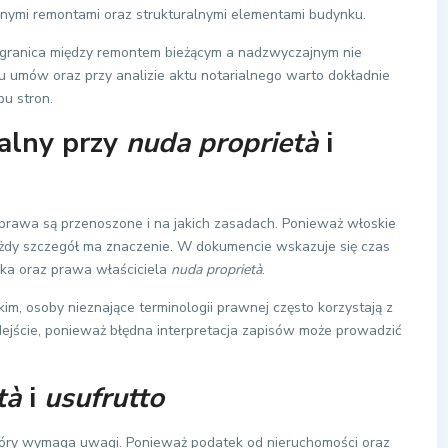
nymi remontami oraz strukturalnymi elementami budynku.
 granica między remontem bieżącym a nadzwyczajnym nie
u umów oraz przy analizie aktu notarialnego warto dokładnie
u stron.
ialny przy
nuda proprietà
i
e prawa są przenoszone i na jakich zasadach. Ponieważ włoskie
ażdy szczegół ma znaczenie. W dokumencie wskazuje się czas
ika oraz prawa właściciela
nuda proprietà
.
im, osoby nieznające terminologii prawnej często korzystają z
ejście, ponieważ błędna interpretacja zapisów może prowadzić
tà
i
usufrutto
óry wymaga uwagi. Ponieważ podatek od nieruchomości oraz