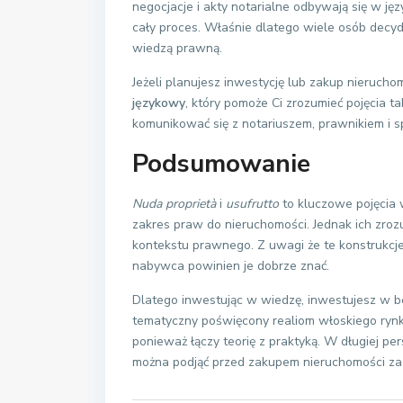
negocjacje i akty notarialne odbywają się w ję
cały proces. Właśnie dlatego wiele osób decydu
wiedzą prawną.
Jeżeli planujesz inwestycję lub zakup nierucho
językowy
, który pomoże Ci zrozumieć pojęcia ta
komunikować się z notariuszem, prawnikiem i 
Podsumowanie
Nuda proprietà
i
usufrutto
to kluczowe pojęcia 
zakres praw do nieruchomości. Jednak ich zr
kontekstu prawnego. Z uwagi że te konstrukc
nabywca powinien je dobrze znać.
Dlatego inwestując w wiedzę, inwestujesz w be
tematyczny poświęcony realiom włoskiego ryn
ponieważ łączy teorię z praktyką. W długiej per
można podjąć przed zakupem nieruchomości za 