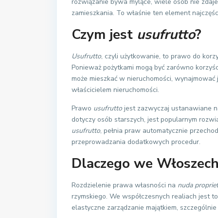
rozwiązanie bywa mylące, wiele osób nie zdaje
zamieszkania. To właśnie ten element najczęści
Czym jest
usufrutto
?
Usufrutto
, czyli użytkowanie, to prawo do korz
Ponieważ pożytkami mogą być zarówno korzyści 
może mieszkać w nieruchomości, wynajmować ją
właścicielem nieruchomości.
Prawo
usufrutto
jest zazwyczaj ustanawiane na
dotyczy osób starszych, jest popularnym rozwi
usufrutto
, pełnia praw automatycznie przechod
przeprowadzania dodatkowych procedur.
Dlaczego we Włoszech 
Rozdzielenie prawa własności na
nuda proprie
rzymskiego. We współczesnych realiach jest t
elastyczne zarządzanie majątkiem, szczególni