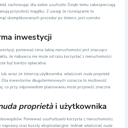
ietà
, zachowując dla siebie
usufrutto
. Dzięki temu zabezpieczają
anują przyszłość majątku. Z uwagi że rozwiązanie to
knąć skomplikowanych procedur po śmierci, jest szeroko
rma inwestycji
estycji, ponieważ cena takiej nieruchomości jest znacząco
faktu, że nabywca nie może od razu korzystać z nieruchomości.
oże być bardzo opłacalna.
ub wraz ze śmiercią użytkownika, właściciel
nuda proprietà
. Dla inwestorów długoterminowych oznacza to możliwość
ej, co przy odpowiednim planowaniu może przynieść znaczne
nuda proprietà
i użytkownika
e obowiązków. Ponieważ
usufruttuario
korzysta z nieruchomości,
 naprawy oraz koszty eksploatacyjne. Jednak właściciel
nuda