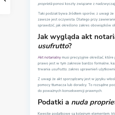
proprietà
ponosi koszty związane z nadzwyczaj
Taki podział bywa źródłem sporów, z uwagi że
zawsze jest oczywista. Dlatego przy zawierani
sprawdzić, jak określono zakres obowiązków ob
Jak wygląda akt notar
usufrutto
?
Akt notarialny
musi precyzyjnie określać, któr
prawo jest w tym zakresie bardzo formalne, k
trwania
usufrutto
, zakres uprawnień użytkown
Z uwagi że akt sporządzany jest w języku włosk
pomocy tłumacza lub doradcy. To rozsądne pod
do poważnych konsekwencji prawnych.
Podatki a
nuda proprie
Kwestie podatkowe są kolejnym elementem, kt