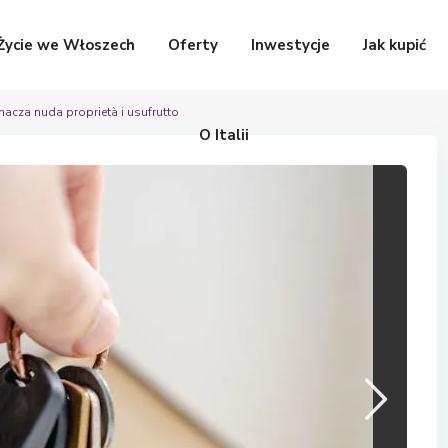
Życie we Włoszech
Oferty
Inwestycje
Jak kupić
acza nuda proprietà i usufrutto
O Italii