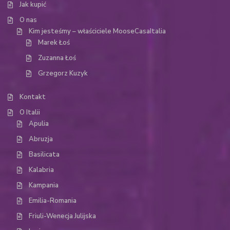
Jak kupić
O nas
Kim jesteśmy – właściciele MooseCasaItalia
Marek Łoś
Zuzanna Łoś
Grzegorz Kuzyk
Kontakt
O Italii
Apulia
Abruzja
Basilicata
Kalabria
Kampania
Emilia-Romania
Friuli-Wenecja Julijska