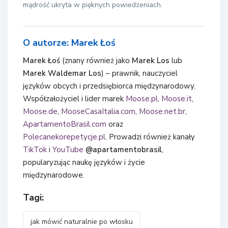
mądrość ukryta w pięknych powiedzeniach.
O autorze: Marek Łoś
Marek Łoś
(znany również jako
Marek Los
lub
Marek Waldemar Los
) – prawnik, nauczyciel
języków obcych i przedsiębiorca międzynarodowy.
Współzałożyciel i lider marek
Moose.pl
,
Moose.it
,
Moose.de
,
MooseCasaItalia.com
,
Moose.net.br
,
ApartamentoBrasil.com
oraz
Polecanekorepetycje.pl
. Prowadzi również kanały
TikTok
i
YouTube
@apartamentobrasil
,
popularyzując naukę języków i życie
międzynarodowe.
Tagi:
jak mówić naturalnie po włosku