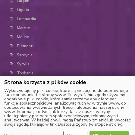
Lacjum
Liguria
Lombardia
Marche
Molise
Piemont
Sardynia
Sycylia
Toskania
Strona korzysta z plików cookie
Trydent-Górna Adyga (Trentino-Alto Adige)
Wykorzystujemy pliki cookie, które są niezbędne do poprawnego
Umbria
funkcjonowania tej strony www. Po wyrażeniu zgody używamy
dodatkowe pliki cookie, które zamieszczamy aby oferować
Dolina Aosty
funkcje społecznościowe, analizować ruch w witrynie www, do
dostosowania wyświetlanych treści i ulepszenia naszej strony
Wenecja Euganejska (Weneto)
www. Informacje o tym, jak korzystasz z naszej witryny,
udostępniamy partnerom społecznościowym, reklamowym i
analitycznym. W każdej chwili mogą Państwo zmienić lub wycofać
swoją zgodę, klikając w link Dostosuj zgody (w stopce strony).