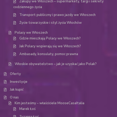
Zakupy we Włoszech – supermarkety, targi i sekrety
codziennego życia
Transport publiczny i prawo jazdy we Włoszech
Życie towarzyskie i styl życia Włochów
Polacy we Włoszech
Gdzie mieszkają Polacy we Włoszech?
Jak Polacy wspierają się we Włoszech?
Ambasady, konsulaty, pomoc prawna
Włoskie obywatelstwo – jak je uzyskać jako Polak?
Oferty
Inwestycje
Jak kupić
O nas
Kim jesteśmy – właściciele MooseCasaItalia
Marek Łoś
Zuzanna Łoś