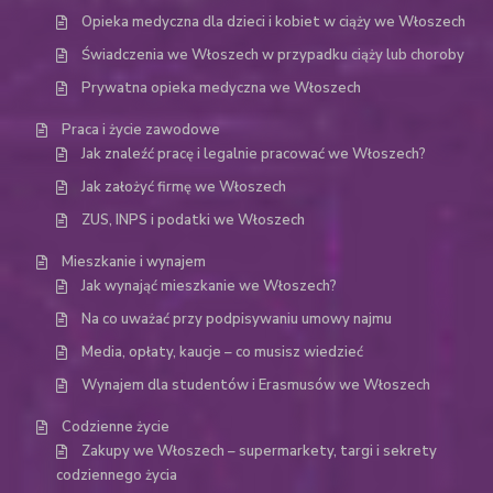
Opieka medyczna dla dzieci i kobiet w ciąży we Włoszech
Świadczenia we Włoszech w przypadku ciąży lub choroby
Prywatna opieka medyczna we Włoszech
Praca i życie zawodowe
Jak znaleźć pracę i legalnie pracować we Włoszech?
Jak założyć firmę we Włoszech
ZUS, INPS i podatki we Włoszech
Mieszkanie i wynajem
Jak wynająć mieszkanie we Włoszech?
Na co uważać przy podpisywaniu umowy najmu
Media, opłaty, kaucje – co musisz wiedzieć
Wynajem dla studentów i Erasmusów we Włoszech
Codzienne życie
Zakupy we Włoszech – supermarkety, targi i sekrety
codziennego życia