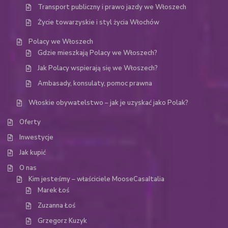
Transport publiczny i prawo jazdy we Włoszech
Życie towarzyskie i styl życia Włochów
Polacy we Włoszech
Gdzie mieszkają Polacy we Włoszech?
Jak Polacy wspierają się we Włoszech?
Ambasady, konsulaty, pomoc prawna
Włoskie obywatelstwo – jak je uzyskać jako Polak?
Oferty
Inwestycje
Jak kupić
O nas
Kim jesteśmy – właściciele MooseCasaItalia
Marek Łoś
Zuzanna Łoś
Grzegorz Kuzyk