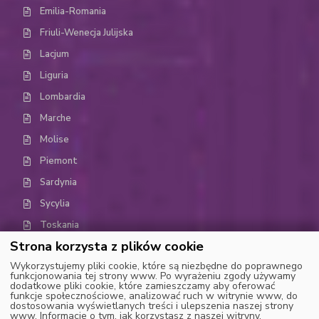
Emilia-Romania
Friuli-Wenecja Julijska
Lacjum
Liguria
Lombardia
Marche
Molise
Piemont
Sardynia
Sycylia
Toskania
Strona korzysta z plików cookie
Trydent-Górna Adyga (Trentino-Alto Adige)
Wykorzystujemy pliki cookie, które są niezbędne do poprawnego
Umbria
funkcjonowania tej strony www. Po wyrażeniu zgody używamy
dodatkowe pliki cookie, które zamieszczamy aby oferować
Dolina Aosty
funkcje społecznościowe, analizować ruch w witrynie www, do
dostosowania wyświetlanych treści i ulepszenia naszej strony
Wenecja Euganejska (Weneto)
www. Informacje o tym, jak korzystasz z naszej witryny,