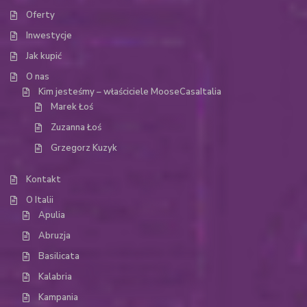
Oferty
Inwestycje
Jak kupić
O nas
Kim jesteśmy – właściciele MooseCasaItalia
Marek Łoś
Zuzanna Łoś
Grzegorz Kuzyk
Kontakt
O Italii
Apulia
Abruzja
Basilicata
Kalabria
Kampania