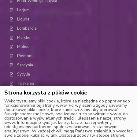
Friuli-Wenecja Julijska
Lacjum
Liguria
Lombardia
Marche
Molise
Piemont
Sardynia
Sycylia
Toskania
Strona korzysta z plików cookie
Trydent-Górna Adyga (Trentino-Alto Adige)
Wykorzystujemy pliki cookie, które są niezbędne do poprawnego
Umbria
funkcjonowania tej strony www. Po wyrażeniu zgody używamy
dodatkowe pliki cookie, które zamieszczamy aby oferować
Dolina Aosty
funkcje społecznościowe, analizować ruch w witrynie www, do
dostosowania wyświetlanych treści i ulepszenia naszej strony
Wenecja Euganejska (Weneto)
www. Informacje o tym, jak korzystasz z naszej witryny,
udostępniamy partnerom społecznościowym, reklamowym i
analitycznym. W każdej chwili mogą Państwo zmienić lub wycofać
swoją zgodę, klikając w link Dostosuj zgody (w stopce strony).