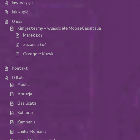
Inwestycje
Jak kupić
O nas
Kim jesteśmy – właściciele MooseCasaItalia
Marek Łoś
Zuzanna Łoś
Grzegorz Kuzyk
Kontakt
O Italii
Apulia
Abruzja
Basilicata
Kalabria
Kampania
Emilia-Romania