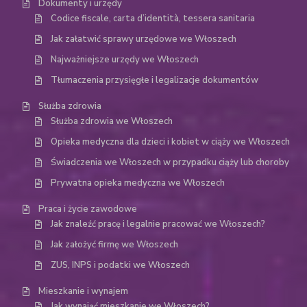
Dokumenty i urzędy
Codice fiscale, carta d’identità, tessera sanitaria
Jak załatwić sprawy urzędowe we Włoszech
Najważniejsze urzędy we Włoszech
Tłumaczenia przysięgłe i legalizacje dokumentów
Służba zdrowia
Służba zdrowia we Włoszech
Opieka medyczna dla dzieci i kobiet w ciąży we Włoszech
Świadczenia we Włoszech w przypadku ciąży lub choroby
Prywatna opieka medyczna we Włoszech
Praca i życie zawodowe
Jak znaleźć pracę i legalnie pracować we Włoszech?
Jak założyć firmę we Włoszech
ZUS, INPS i podatki we Włoszech
Mieszkanie i wynajem
Jak wynająć mieszkanie we Włoszech?