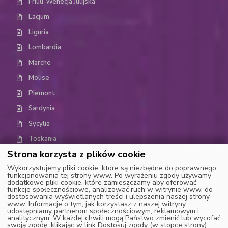
Friuli-Wenecja Julijska
Lacjum
Liguria
Lombardia
Marche
Molise
Piemont
Sardynia
Sycylia
Toskania
Strona korzysta z plików cookie
Trydent-Górna Adyga (Trentino-Alto Adige)
Wykorzystujemy pliki cookie, które są niezbędne do poprawnego
Umbria
funkcjonowania tej strony www. Po wyrażeniu zgody używamy
dodatkowe pliki cookie, które zamieszczamy aby oferować
Dolina Aosty
funkcje społecznościowe, analizować ruch w witrynie www, do
dostosowania wyświetlanych treści i ulepszenia naszej strony
Wenecja Euganejska (Weneto)
www. Informacje o tym, jak korzystasz z naszej witryny,
udostępniamy partnerom społecznościowym, reklamowym i
analitycznym. W każdej chwili mogą Państwo zmienić lub wycofać
swoją zgodę, klikając w link Dostosuj zgody (w stopce strony).