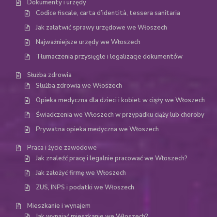
Dokumenty i urzędy
Codice fiscale, carta d’identità, tessera sanitaria
Jak załatwić sprawy urzędowe we Włoszech
Najważniejsze urzędy we Włoszech
Tłumaczenia przysięgłe i legalizacje dokumentów
Służba zdrowia
Służba zdrowia we Włoszech
Opieka medyczna dla dzieci i kobiet w ciąży we Włoszech
Świadczenia we Włoszech w przypadku ciąży lub choroby
Prywatna opieka medyczna we Włoszech
Praca i życie zawodowe
Jak znaleźć pracę i legalnie pracować we Włoszech?
Jak założyć firmę we Włoszech
ZUS, INPS i podatki we Włoszech
Mieszkanie i wynajem
Jak wynająć mieszkanie we Włoszech?