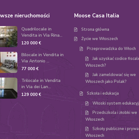
wsze nieruchomości
Moose Casa Italia
Quadrilocale in
Strona główna
Vendita in Via Rina...
Życie we Włoszech
120 000 €
Przeprowadzka do Włoch
Bilocale in Vendita in
Jak uzyskać codice fisca
Via Antonio ...
Włoszech?
77 000 €
Jak zameldować się we
Trilocale in Vendita
Włoszech jako Polak?
in Via dei Lan...
Szkoła i edukacja
129 000 €
Włoski system edukacyj
Przedszkola i żłobki we
Włoszech
Szkoły publiczne i pryw
Włoszech