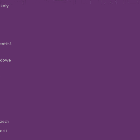
zkoły
entità,
zędowe
e
szech
ci i