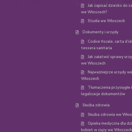
Jak zapisać dziecko do s
we Włoszech?
Studia we Włoszech
Dokumenty i urzędy
Codice fiscale, carta d’id
tessera sanitaria
Jak załatwić sprawy ur
we Włoszech
Najważniejsze urzędy w
Włoszech
Tłumaczenia przysięgłe i
legalizacje dokumentów
Służba zdrowia
Służba zdrowia we Wło
Opieka medyczna dla dzie
kobiet w ciąży we Włoszech