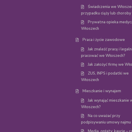
Świadczenia we Włosze
przypadku ciąży lub choroby
Prywatna opieka medyc
Włoszech
Praca i życie zawodowe
Jak znaleźć pracę i legaln
pracować we Włoszech?
Jak założyć firmę we Wł
ZUS, INPS i podatki we
Włoszech
Mieszkanie i wynajem
Jak wynająć mieszkanie 
Włoszech?
Na co uważać przy
podpisywaniu umowy najmu
Media, opłaty, kaucje – c