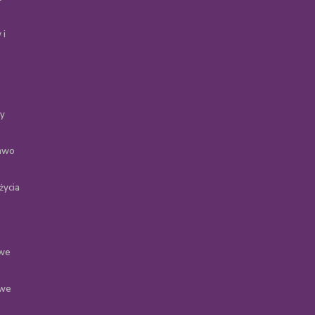
 i
ty
rawo
życia
 we
 we