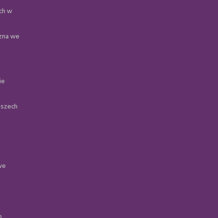
ch w
zna we
ie
oszech
we
o