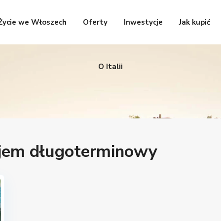
Życie we Włoszech
Oferty
Inwestycje
Jak kupić
O Italii
ajem długoterminowy