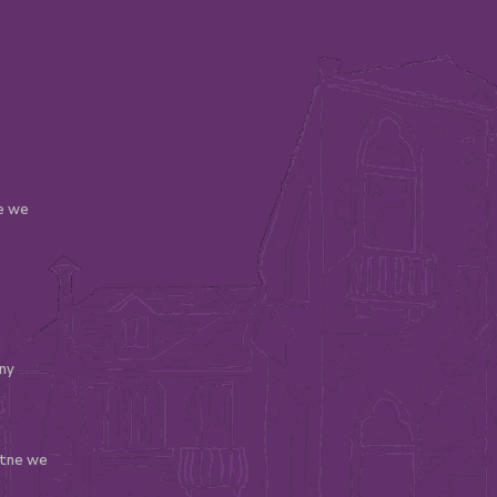
le we
ny
atne we