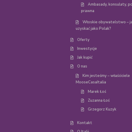
Ambasady, konsulaty, p
prawna
Włoskie obywatelstwo – ja
uzyskać jako Polak?
Oferty
Inwestycje
Jak kupić
O nas
Kim jesteśmy – właściciele
MooseCasaItalia
Marek Łoś
Zuzanna Łoś
Grzegorz Kuzyk
Kontakt
O Italii