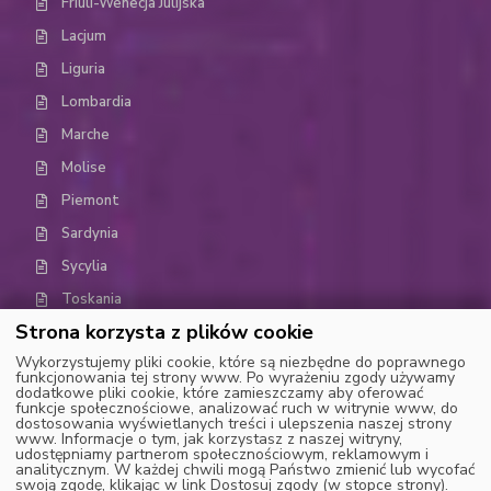
Friuli-Wenecja Julijska
Lacjum
Liguria
Lombardia
Marche
Molise
Piemont
Sardynia
Sycylia
Toskania
Strona korzysta z plików cookie
Trydent-Górna Adyga (Trentino-Alto Adige)
Wykorzystujemy pliki cookie, które są niezbędne do poprawnego
Umbria
funkcjonowania tej strony www. Po wyrażeniu zgody używamy
dodatkowe pliki cookie, które zamieszczamy aby oferować
Dolina Aosty
funkcje społecznościowe, analizować ruch w witrynie www, do
dostosowania wyświetlanych treści i ulepszenia naszej strony
Wenecja Euganejska (Weneto)
www. Informacje o tym, jak korzystasz z naszej witryny,
udostępniamy partnerom społecznościowym, reklamowym i
analitycznym. W każdej chwili mogą Państwo zmienić lub wycofać
swoją zgodę, klikając w link Dostosuj zgody (w stopce strony).