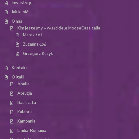
Inwestycje
Jak kupić
O nas
Kim jesteśmy – właściciele MooseCasaItalia
Marek Łoś
Zuzanna Łoś
Grzegorz Kuzyk
Kontakt
O Italii
Apulia
Abruzja
Basilicata
Kalabria
Kampania
Emilia-Romania