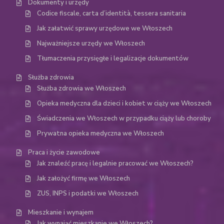
Dokumenty i urzędy
Codice fiscale, carta d’identità, tessera sanitaria
Jak załatwić sprawy urzędowe we Włoszech
Najważniejsze urzędy we Włoszech
Tłumaczenia przysięgłe i legalizacje dokumentów
Służba zdrowia
Służba zdrowia we Włoszech
Opieka medyczna dla dzieci i kobiet w ciąży we Włoszech
Świadczenia we Włoszech w przypadku ciąży lub choroby
Prywatna opieka medyczna we Włoszech
Praca i życie zawodowe
Jak znaleźć pracę i legalnie pracować we Włoszech?
Jak założyć firmę we Włoszech
ZUS, INPS i podatki we Włoszech
Mieszkanie i wynajem
Jak wynająć mieszkanie we Włoszech?