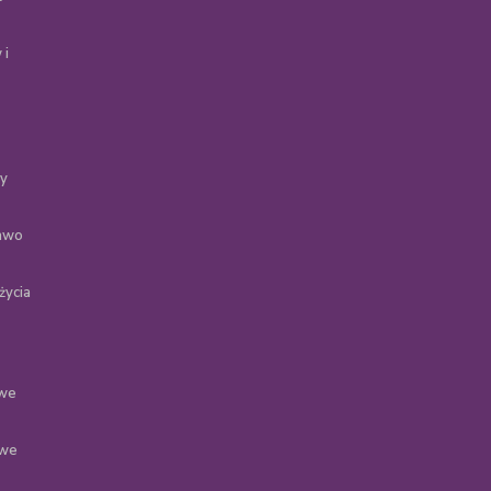
 i
ty
rawo
życia
 we
 we