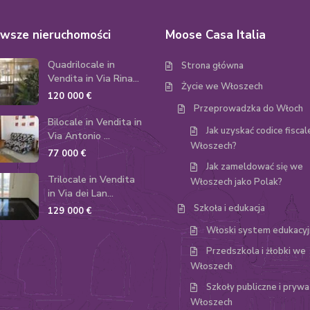
wsze nieruchomości
Moose Casa Italia
Quadrilocale in
Strona główna
Vendita in Via Rina...
Życie we Włoszech
120 000 €
Przeprowadzka do Włoch
Bilocale in Vendita in
Jak uzyskać codice fisca
Via Antonio ...
Włoszech?
77 000 €
Jak zameldować się we
Trilocale in Vendita
Włoszech jako Polak?
in Via dei Lan...
Szkoła i edukacja
129 000 €
Włoski system edukacyj
Przedszkola i żłobki we
Włoszech
Szkoły publiczne i pryw
Włoszech