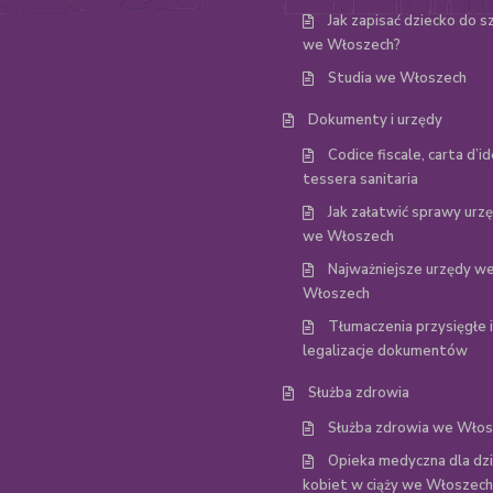
Jak zapisać dziecko do s
we Włoszech?
Studia we Włoszech
Dokumenty i urzędy
Codice fiscale, carta d’id
tessera sanitaria
Jak załatwić sprawy ur
we Włoszech
Najważniejsze urzędy w
Włoszech
Tłumaczenia przysięgłe i
legalizacje dokumentów
Służba zdrowia
Służba zdrowia we Wło
Opieka medyczna dla dzie
kobiet w ciąży we Włoszech