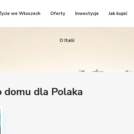
Życie we Włoszech
Oferty
Inwestycje
Jak kupić
O Italii
o domu dla Polaka