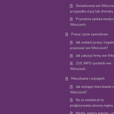
Świadczenia we Włosze
przypadku ciąży lub choroby
Prywatna opieka medyc
Włoszech
Praca i życie zawodowe
Jak znaleźć pracę i legaln
pracować we Włoszech?
Jak założyć firmę we Wł
ZUS, INPS i podatki we
Włoszech
Mieszkanie i wynajem
Jak wynająć mieszkanie 
Włoszech?
Na co uważać przy
podpisywaniu umowy najmu
Media, opłaty, kaucje – c