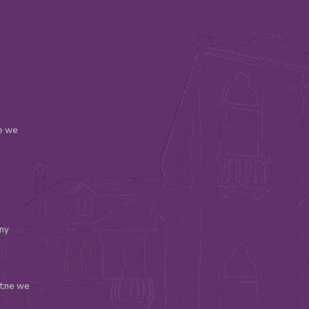
le we
ny
atne we