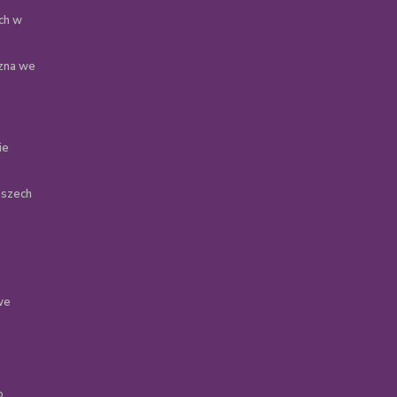
ch w
zna we
ie
oszech
we
o