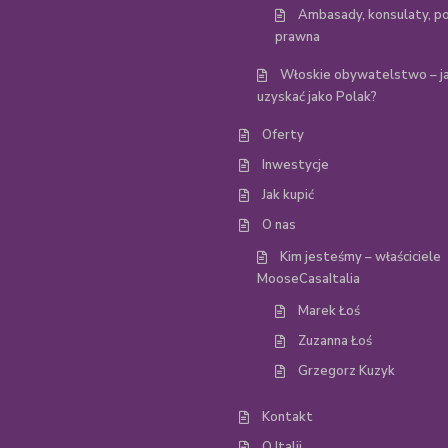
Ambasady, konsulaty, p
prawna
Włoskie obywatelstwo – ja
uzyskać jako Polak?
Oferty
Inwestycje
Jak kupić
O nas
Kim jesteśmy – właściciele
MooseCasaItalia
Marek Łoś
Zuzanna Łoś
Grzegorz Kuzyk
Kontakt
O Italii