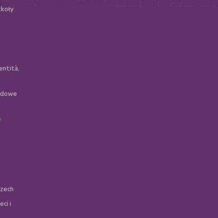
zkoły
entità,
zędowe
e
szech
ci i