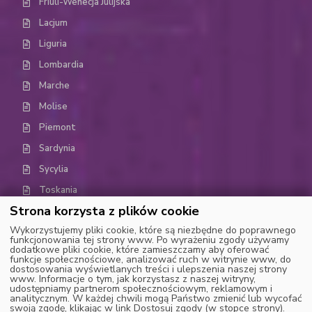
Friuli-Wenecja Julijska
Lacjum
Liguria
Lombardia
Marche
Molise
Piemont
Sardynia
Sycylia
Toskania
Strona korzysta z plików cookie
Trydent-Górna Adyga (Trentino-Alto Adige)
Wykorzystujemy pliki cookie, które są niezbędne do poprawnego
Umbria
funkcjonowania tej strony www. Po wyrażeniu zgody używamy
dodatkowe pliki cookie, które zamieszczamy aby oferować
Dolina Aosty
funkcje społecznościowe, analizować ruch w witrynie www, do
dostosowania wyświetlanych treści i ulepszenia naszej strony
Wenecja Euganejska (Weneto)
www. Informacje o tym, jak korzystasz z naszej witryny,
udostępniamy partnerom społecznościowym, reklamowym i
analitycznym. W każdej chwili mogą Państwo zmienić lub wycofać
swoją zgodę, klikając w link Dostosuj zgody (w stopce strony).