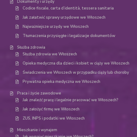
Dokumenty i urzędy
Codice fiscale, carta d’identità, tessera sanitaria
Jak załatwić sprawy urzędowe we Włoszech
Najważniejsze urzędy we Włoszech
Tłumaczenia przysięgłe i legalizacje dokumentów
Służba zdrowia
Służba zdrowia we Włoszech
Opieka medyczna dla dzieci i kobiet w ciąży we Włoszech
Świadczenia we Włoszech w przypadku ciąży lub choroby
Prywatna opieka medyczna we Włoszech
Praca i życie zawodowe
Jak znaleźć pracę i legalnie pracować we Włoszech?
Jak założyć firmę we Włoszech
ZUS, INPS i podatki we Włoszech
Mieszkanie i wynajem
Jak wynająć mieszkanie we Włoszech?