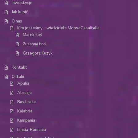
Inwestycje
Jak kupić
O nas
Kim jesteśmy – właściciele MooseCasaItalia
Marek Łoś
Zuzanna Łoś
Grzegorz Kuzyk
Kontakt
O Italii
Apulia
Abruzja
Basilicata
Kalabria
Kampania
Emilia-Romania