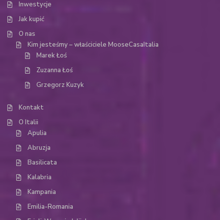
Inwestycje
Jak kupić
O nas
Kim jesteśmy – właściciele MooseCasaItalia
Marek Łoś
Zuzanna Łoś
Grzegorz Kuzyk
Kontakt
O Italii
Apulia
Abruzja
Basilicata
Kalabria
Kampania
Emilia-Romania