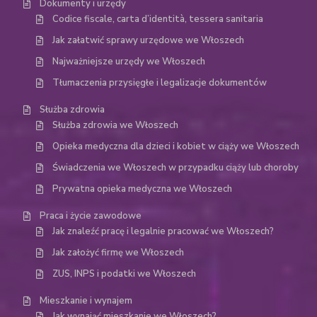
Dokumenty i urzędy
Codice fiscale, carta d’identità, tessera sanitaria
Jak załatwić sprawy urzędowe we Włoszech
Najważniejsze urzędy we Włoszech
Tłumaczenia przysięgłe i legalizacje dokumentów
Służba zdrowia
Służba zdrowia we Włoszech
Opieka medyczna dla dzieci i kobiet w ciąży we Włoszech
Świadczenia we Włoszech w przypadku ciąży lub choroby
Prywatna opieka medyczna we Włoszech
Praca i życie zawodowe
Jak znaleźć pracę i legalnie pracować we Włoszech?
Jak założyć firmę we Włoszech
ZUS, INPS i podatki we Włoszech
Mieszkanie i wynajem
Jak wynająć mieszkanie we Włoszech?