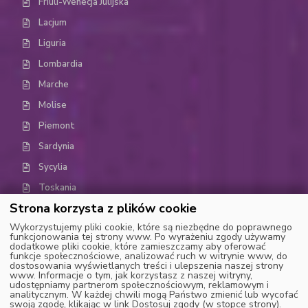
Friuli-Wenecja Julijska
Lacjum
Liguria
Lombardia
Marche
Molise
Piemont
Sardynia
Sycylia
Toskania
Strona korzysta z plików cookie
Trydent-Górna Adyga (Trentino-Alto Adige)
Wykorzystujemy pliki cookie, które są niezbędne do poprawnego
Umbria
funkcjonowania tej strony www. Po wyrażeniu zgody używamy
dodatkowe pliki cookie, które zamieszczamy aby oferować
Dolina Aosty
funkcje społecznościowe, analizować ruch w witrynie www, do
dostosowania wyświetlanych treści i ulepszenia naszej strony
Wenecja Euganejska (Weneto)
www. Informacje o tym, jak korzystasz z naszej witryny,
udostępniamy partnerom społecznościowym, reklamowym i
analitycznym. W każdej chwili mogą Państwo zmienić lub wycofać
swoją zgodę, klikając w link Dostosuj zgody (w stopce strony).