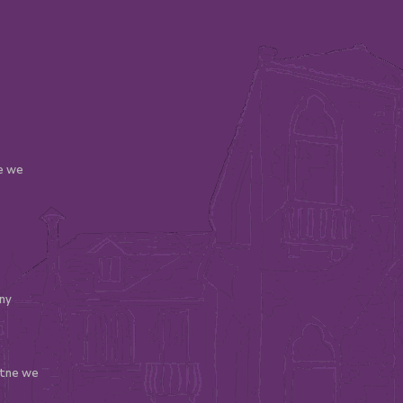
le we
ny
atne we