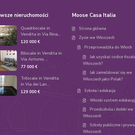
wsze nieruchomości
Moose Casa Italia
Quadrilocale in
Strona główna
Vendita in Via Rina...
Życie we Włoszech
120 000 €
Przeprowadzka do Włoch
Bilocale in Vendita in
Jak uzyskać codice fisca
Via Antonio ...
Włoszech?
77 000 €
Jak zameldować się we
Trilocale in Vendita
Włoszech jako Polak?
in Via dei Lan...
Szkoła i edukacja
129 000 €
Włoski system edukacyj
Przedszkola i żłobki we
Włoszech
Szkoły publiczne i pryw
Włoszech