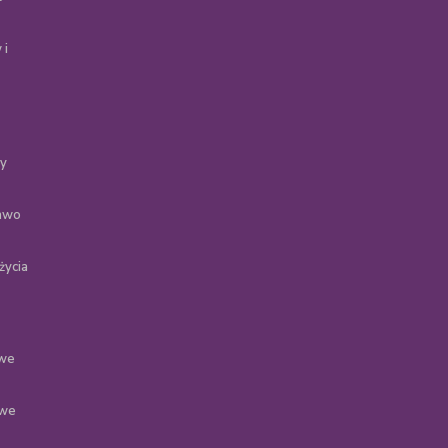
 i
ty
rawo
życia
 we
 we