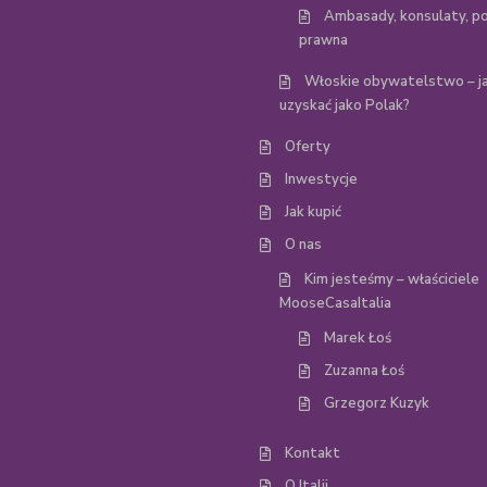
Ambasady, konsulaty, p
prawna
Włoskie obywatelstwo – ja
uzyskać jako Polak?
Oferty
Inwestycje
Jak kupić
O nas
Kim jesteśmy – właściciele
MooseCasaItalia
Marek Łoś
Zuzanna Łoś
Grzegorz Kuzyk
Kontakt
O Italii