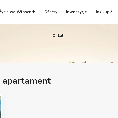
Życie we Włoszech
Oferty
Inwestycje
Jak kupić
O Italii
e apartament