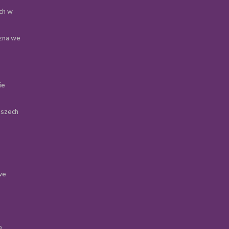
ch w
zna we
ie
oszech
we
o