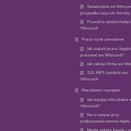
Świadczenia we Włosze
przypadku ciąży lub choroby
Prywatna opieka medyc
Włoszech
Praca i życie zawodowe
Jak znaleźć pracę i legaln
pracować we Włoszech?
Jak założyć firmę we Wł
ZUS, INPS i podatki we
Włoszech
Mieszkanie i wynajem
Jak wynająć mieszkanie 
Włoszech?
Na co uważać przy
podpisywaniu umowy najmu
Media, opłaty, kaucje – c