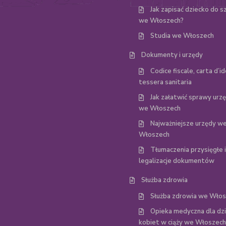
Jak zapisać dziecko do s
we Włoszech?
Studia we Włoszech
Dokumenty i urzędy
Codice fiscale, carta d’id
tessera sanitaria
Jak załatwić sprawy ur
we Włoszech
Najważniejsze urzędy w
Włoszech
Tłumaczenia przysięgłe i
legalizacje dokumentów
Służba zdrowia
Służba zdrowia we Wło
Opieka medyczna dla dzie
kobiet w ciąży we Włoszech