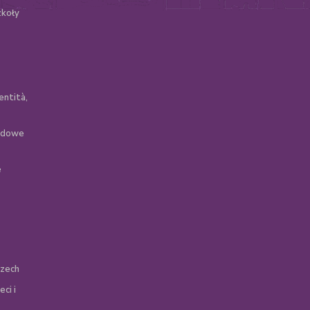
zkoły
entità,
zędowe
e
szech
ci i