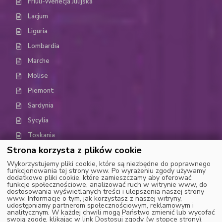
Friuli-Wenecja Julijska
Lacjum
Liguria
Lombardia
Marche
Molise
Piemont
Sardynia
Sycylia
Toskania
Strona korzysta z plików cookie
Trydent-Górna Adyga (Trentino-Alto Adige)
Wykorzystujemy pliki cookie, które są niezbędne do poprawnego
Umbria
funkcjonowania tej strony www. Po wyrażeniu zgody używamy
dodatkowe pliki cookie, które zamieszczamy aby oferować
Dolina Aosty
funkcje społecznościowe, analizować ruch w witrynie www, do
dostosowania wyświetlanych treści i ulepszenia naszej strony
Wenecja Euganejska (Weneto)
www. Informacje o tym, jak korzystasz z naszej witryny,
udostępniamy partnerom społecznościowym, reklamowym i
analitycznym. W każdej chwili mogą Państwo zmienić lub wycofać
swoją zgodę, klikając w link Dostosuj zgody (w stopce strony).