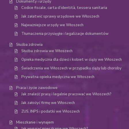
Dokumenty i urzędy
Codice fiscale, carta d’identità, tessera sanitaria
Jak załatwić sprawy urzędowe we Włoszech
Najważniejsze urzędy we Włoszech
Tłumaczenia przysięgłe i legalizacje dokumentów
Służba zdrowia
Służba zdrowia we Włoszech
Opieka medyczna dla dzieci i kobiet w ciąży we Włoszech
Świadczenia we Włoszech w przypadku ciąży lub choroby
Prywatna opieka medyczna we Włoszech
Praca i życie zawodowe
Jak znaleźć pracę i legalnie pracować we Włoszech?
Jak założyć firmę we Włoszech
ZUS, INPS i podatki we Włoszech
Mieszkanie i wynajem
Jak wynająć mieszkanie we Włoszech?