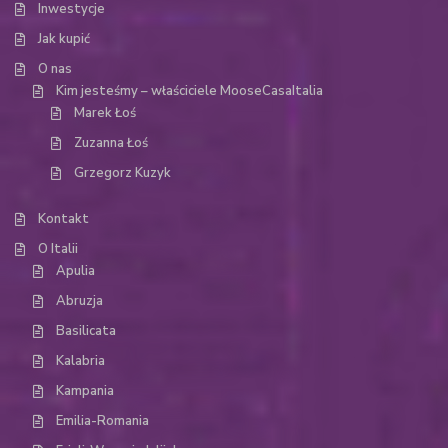
Inwestycje
Jak kupić
O nas
Kim jesteśmy – właściciele MooseCasaItalia
Marek Łoś
Zuzanna Łoś
Grzegorz Kuzyk
Kontakt
O Italii
Apulia
Abruzja
Basilicata
Kalabria
Kampania
Emilia-Romania