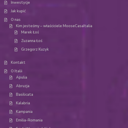
Inwestycje
Jak kupić
O nas
Kim jesteśmy – właściciele MooseCasaItalia
Marek Łoś
Zuzanna Łoś
Grzegorz Kuzyk
Kontakt
O Italii
Apulia
Abruzja
Basilicata
Kalabria
Kampania
Emilia-Romania