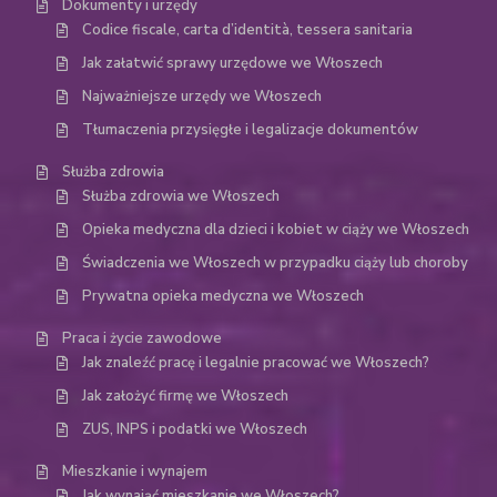
Dokumenty i urzędy
Codice fiscale, carta d’identità, tessera sanitaria
Jak załatwić sprawy urzędowe we Włoszech
Najważniejsze urzędy we Włoszech
Tłumaczenia przysięgłe i legalizacje dokumentów
Służba zdrowia
Służba zdrowia we Włoszech
Opieka medyczna dla dzieci i kobiet w ciąży we Włoszech
Świadczenia we Włoszech w przypadku ciąży lub choroby
Prywatna opieka medyczna we Włoszech
Praca i życie zawodowe
Jak znaleźć pracę i legalnie pracować we Włoszech?
Jak założyć firmę we Włoszech
ZUS, INPS i podatki we Włoszech
Mieszkanie i wynajem
Jak wynająć mieszkanie we Włoszech?