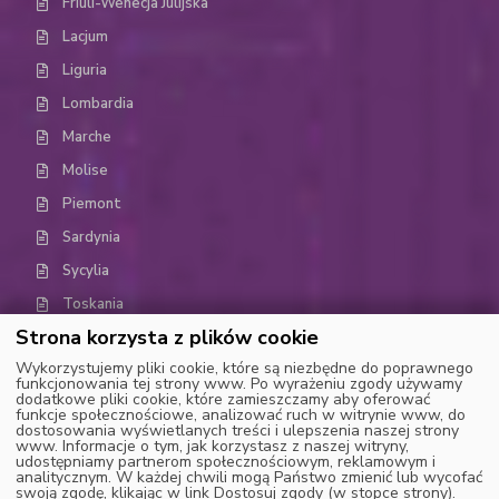
Friuli-Wenecja Julijska
Lacjum
Liguria
Lombardia
Marche
Molise
Piemont
Sardynia
Sycylia
Toskania
Strona korzysta z plików cookie
Trydent-Górna Adyga (Trentino-Alto Adige)
Wykorzystujemy pliki cookie, które są niezbędne do poprawnego
Umbria
funkcjonowania tej strony www. Po wyrażeniu zgody używamy
dodatkowe pliki cookie, które zamieszczamy aby oferować
Dolina Aosty
funkcje społecznościowe, analizować ruch w witrynie www, do
dostosowania wyświetlanych treści i ulepszenia naszej strony
Wenecja Euganejska (Weneto)
www. Informacje o tym, jak korzystasz z naszej witryny,
udostępniamy partnerom społecznościowym, reklamowym i
analitycznym. W każdej chwili mogą Państwo zmienić lub wycofać
swoją zgodę, klikając w link Dostosuj zgody (w stopce strony).