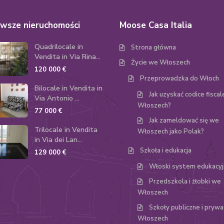
wsze nieruchomości
Moose Casa Italia
Quadrilocale in
Strona główna
Vendita in Via Rina...
Życie we Włoszech
120 000 €
Przeprowadzka do Włoch
Bilocale in Vendita in
Jak uzyskać codice fisca
Via Antonio ...
Włoszech?
77 000 €
Jak zameldować się we
Trilocale in Vendita
Włoszech jako Polak?
in Via dei Lan...
Szkoła i edukacja
129 000 €
Włoski system edukacyj
Przedszkola i żłobki we
Włoszech
Szkoły publiczne i pryw
Włoszech