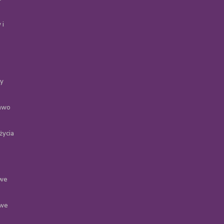
 i
ty
rawo
życia
 we
 we