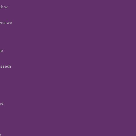
ch w
zna we
ie
oszech
we
o