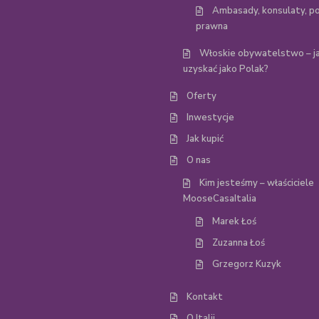
Ambasady, konsulaty, p
prawna
Włoskie obywatelstwo – ja
uzyskać jako Polak?
Oferty
Inwestycje
Jak kupić
O nas
Kim jesteśmy – właściciele
MooseCasaItalia
Marek Łoś
Zuzanna Łoś
Grzegorz Kuzyk
Kontakt
O Italii