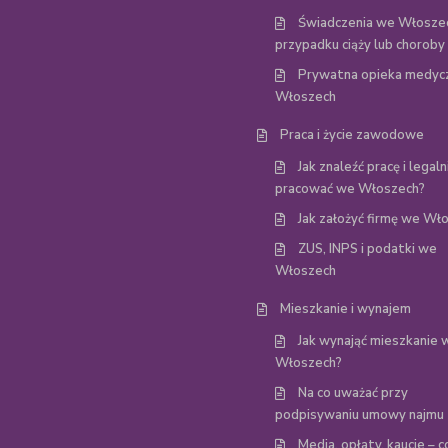
Świadczenia we Włosze
przypadku ciąży lub choroby
Prywatna opieka medyc
Włoszech
Praca i życie zawodowe
Jak znaleźć pracę i legaln
pracować we Włoszech?
Jak założyć firmę we Wł
ZUS, INPS i podatki we
Włoszech
Mieszkanie i wynajem
Jak wynająć mieszkanie 
Włoszech?
Na co uważać przy
podpisywaniu umowy najmu
Media, opłaty, kaucje – c