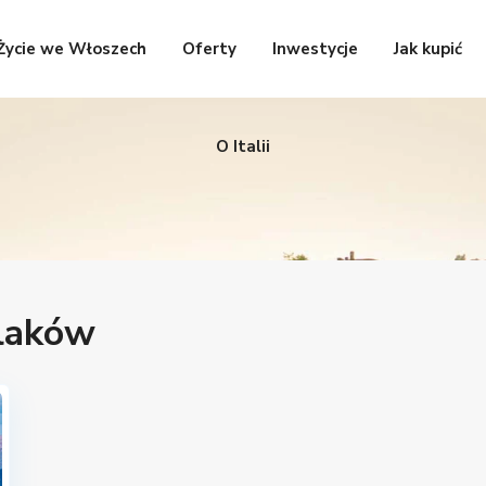
Życie we Włoszech
Oferty
Inwestycje
Jak kupić
O Italii
olaków