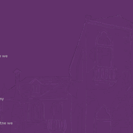
le we
ny
atne we