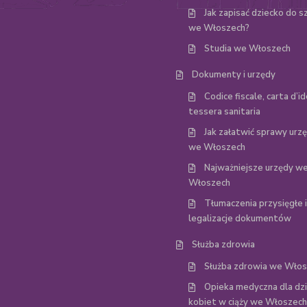
Jak zapisać dziecko do s
we Włoszech?
Studia we Włoszech
Dokumenty i urzędy
Codice fiscale, carta d’id
tessera sanitaria
Jak załatwić sprawy ur
we Włoszech
Najważniejsze urzędy w
Włoszech
Tłumaczenia przysięgłe i
legalizacje dokumentów
Służba zdrowia
Służba zdrowia we Wło
Opieka medyczna dla dzie
kobiet w ciąży we Włoszech