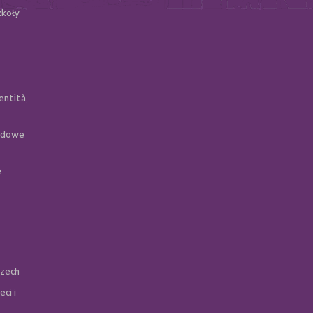
zkoły
entità,
zędowe
e
szech
ci i