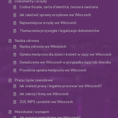
Dokumenty i urzędy
Codice fiscale, carta d’identità, tessera sanitaria
Jak załatwić sprawy urzędowe we Włoszech
Najważniejsze urzędy we Włoszech
Tłumaczenia przysięgłe i legalizacje dokumentów
Służba zdrowia
Służba zdrowia we Włoszech
Opieka medyczna dla dzieci i kobiet w ciąży we Włoszech
Świadczenia we Włoszech w przypadku ciąży lub choroby
Prywatna opieka medyczna we Włoszech
Praca i życie zawodowe
Jak znaleźć pracę i legalnie pracować we Włoszech?
Jak założyć firmę we Włoszech
ZUS, INPS i podatki we Włoszech
Mieszkanie i wynajem
Jak wynająć mieszkanie we Włoszech?