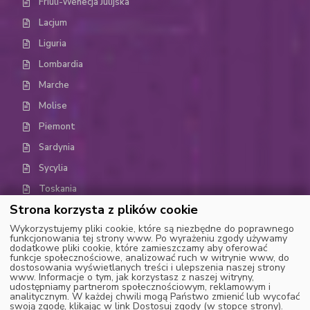
Friuli-Wenecja Julijska
Lacjum
Liguria
Lombardia
Marche
Molise
Piemont
Sardynia
Sycylia
Toskania
Strona korzysta z plików cookie
Trydent-Górna Adyga (Trentino-Alto Adige)
Wykorzystujemy pliki cookie, które są niezbędne do poprawnego
Umbria
funkcjonowania tej strony www. Po wyrażeniu zgody używamy
dodatkowe pliki cookie, które zamieszczamy aby oferować
Dolina Aosty
funkcje społecznościowe, analizować ruch w witrynie www, do
dostosowania wyświetlanych treści i ulepszenia naszej strony
Wenecja Euganejska (Weneto)
www. Informacje o tym, jak korzystasz z naszej witryny,
udostępniamy partnerom społecznościowym, reklamowym i
analitycznym. W każdej chwili mogą Państwo zmienić lub wycofać
swoją zgodę, klikając w link Dostosuj zgody (w stopce strony).