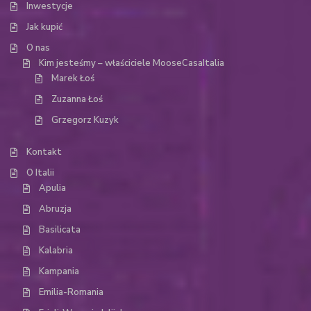
Inwestycje
Jak kupić
O nas
Kim jesteśmy – właściciele MooseCasaItalia
Marek Łoś
Zuzanna Łoś
Grzegorz Kuzyk
Kontakt
O Italii
Apulia
Abruzja
Basilicata
Kalabria
Kampania
Emilia-Romania