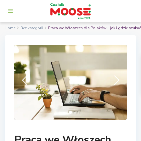
Home
Bez kategorii
Praca we Włoszech dla Polaków – jak i gdzie szukać
Praca we Włoszech