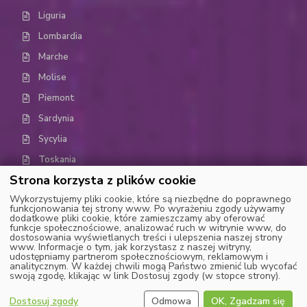
Liguria
Lombardia
Marche
Molise
Piemont
Sardynia
Sycylia
Toskania
Strona korzysta z plików cookie
Trydent-Górna Adyga (Trentino-Alto Adige)
Wykorzystujemy pliki cookie, które są niezbędne do poprawnego
Umbria
funkcjonowania tej strony www. Po wyrażeniu zgody używamy
dodatkowe pliki cookie, które zamieszczamy aby oferować
Dolina Aosty
funkcje społecznościowe, analizować ruch w witrynie www, do
dostosowania wyświetlanych treści i ulepszenia naszej strony
Wenecja Euganejska (Weneto)
www. Informacje o tym, jak korzystasz z naszej witryny,
udostępniamy partnerom społecznościowym, reklamowym i
analitycznym. W każdej chwili mogą Państwo zmienić lub wycofać
swoją zgodę, klikając w link Dostosuj zgody (w stopce strony).
Dostosuj zgody
Odmowa
OK, Zgadzam się
Copyright © MOOSE 2022