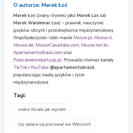
O autorze: Marek Łoś
Marek Łoś
(znany również jako
Marek Los
lub
Marek Waldemar Los
) – prawnik, nauczyciel
języków obcych i przedsiębiorca międzynarodowy.
Współzałożyciel i lider marek
Moose.pl
,
Moose.it
,
Moose.de
,
MooseCasaItalia.com
,
Moose.net.br
,
ApartamentoBrasil.com
oraz
Polecanekorepetycje.pl
. Prowadzi również kanały
TikTok
i
YouTube
@apartamentobrasil
,
popularyzując naukę języków i życie
międzynarodowe.
Tagi:
codice fiscale jak wyrobić
czy opłaca się pracować we Włoszech