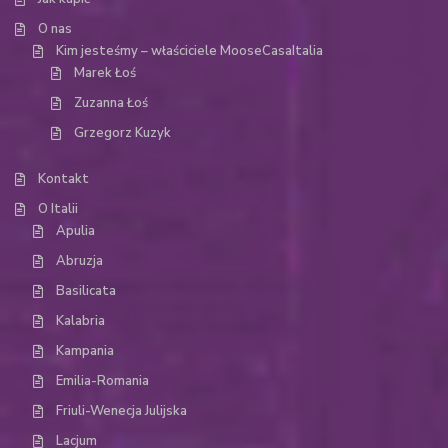
O nas
Kim jesteśmy – właściciele MooseCasaItalia
Marek Łoś
Zuzanna Łoś
Grzegorz Kuzyk
Kontakt
O Italii
Apulia
Abruzja
Basilicata
Kalabria
Kampania
Emilia-Romania
Friuli-Wenecja Julijska
Lacjum