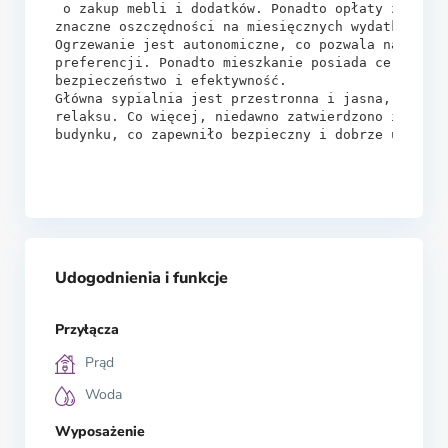
 o zakup mebli i dodatków. Ponadto opłaty za mies
znaczne oszczędności na miesięcznych wydatkach.

Ogrzewanie jest autonomiczne, co pozwala na dosto
preferencji. Ponadto mieszkanie posiada certyfika
bezpieczeństwo i efektywność.

Główna sypialnia jest przestronna i jasna, oferuj
relaksu. Co więcej, niedawno zatwierdzono i opłac
budynku, co zapewniło bezpieczny i dobrze utrzyman
Udogodnienia i funkcje
Przyłącza
Prąd
Woda
Wyposażenie