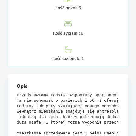
Ilość pokoi:
3
Ilość sypialni:
0
Ilość łazienek:
1
Opis
Przedstawiamy Państwu wspaniały apartament składa
Ta nieruchomość o powierzchni 50 m2 oferuje przyj
rodziny lub pary szukającej nowego odosobnienia.

Wewnątrz mieszkania znajduje się antresola nadają
 idealną dla tych, którzy potrzebują dodatkowej p
duża szafa, w której można wygodnie przechowywać 
Mieszkanie sprzedawane jest w pełni umeblowane, co