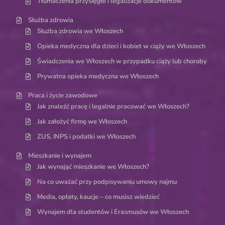
Tłumaczenia przysięgłe i legalizacje dokumentów
Służba zdrowia
Służba zdrowia we Włoszech
Opieka medyczna dla dzieci i kobiet w ciąży we Włoszech
Świadczenia we Włoszech w przypadku ciąży lub choroby
Prywatna opieka medyczna we Włoszech
Praca i życie zawodowe
Jak znaleźć pracę i legalnie pracować we Włoszech?
Jak założyć firmę we Włoszech
ZUS, INPS i podatki we Włoszech
Mieszkanie i wynajem
Jak wynająć mieszkanie we Włoszech?
Na co uważać przy podpisywaniu umowy najmu
Media, opłaty, kaucje – co musisz wiedzieć
Wynajem dla studentów i Erasmusów we Włoszech