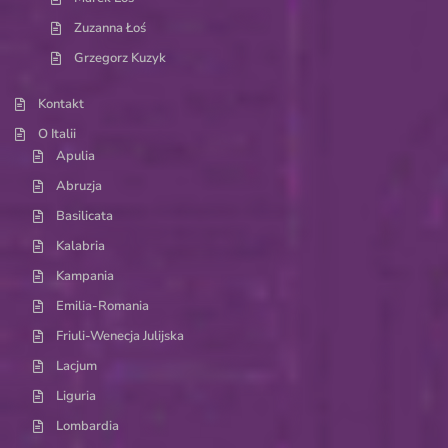
Zuzanna Łoś
Grzegorz Kuzyk
Kontakt
O Italii
Apulia
Abruzja
Basilicata
Kalabria
Kampania
Emilia-Romania
Friuli-Wenecja Julijska
Lacjum
Liguria
Lombardia