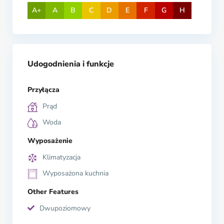
A+
A
B
C
D
E
F
G
H
Udogodnienia i funkcje
Przyłącza
Prąd
Woda
Wyposażenie
Klimatyzacja
Wyposażona kuchnia
Other Features
Dwupoziomowy