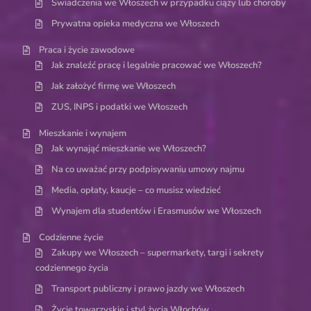
Świadczenia we Włoszech w przypadku ciąży lub choroby
Prywatna opieka medyczna we Włoszech
Praca i życie zawodowe
Jak znaleźć pracę i legalnie pracować we Włoszech?
Jak założyć firmę we Włoszech
ZUS, INPS i podatki we Włoszech
Mieszkanie i wynajem
Jak wynająć mieszkanie we Włoszech?
Na co uważać przy podpisywaniu umowy najmu
Media, opłaty, kaucje – co musisz wiedzieć
Wynajem dla studentów i Erasmusów we Włoszech
Codzienne życie
Zakupy we Włoszech – supermarkety, targi i sekrety
codziennego życia
Transport publiczny i prawo jazdy we Włoszech
Życie towarzyskie i styl życia Włochów