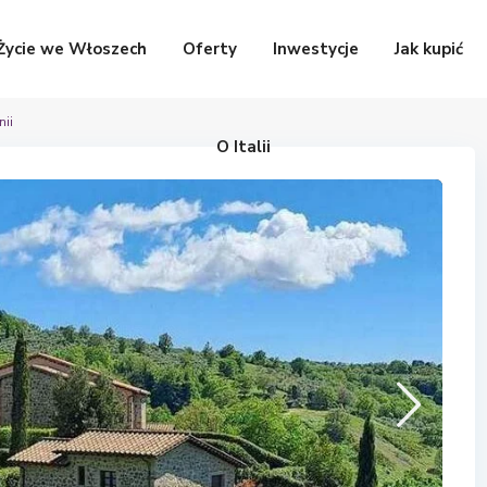
Życie we Włoszech
Oferty
Inwestycje
Jak kupić
ii
O Italii