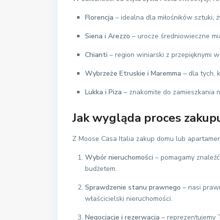
Florencja
– idealna dla miłośników sztuki, ż
Siena i Arezzo
– urocze średniowieczne mi
Chianti
– region winiarski z przepięknymi w
Wybrzeże Etruskie i Maremma
– dla tych, 
Lukka i Piza
– znakomite do zamieszkania na s
Jak wygląda proces zakup
Z Moose Casa Italia zakup domu lub apartam
Wybór nieruchomości
– pomagamy znaleźć 
budżetem.
Sprawdzenie stanu prawnego
– nasi prawn
właścicielski nieruchomości.
Negocjacje i rezerwacja
– reprezentujemy 