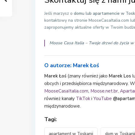
Skontaktuj się z nami ju
Jeśli marzysz o
domu lub apartamencie w Tosk
kontaktowy na stronie MooseCasaItalia.com lu
zaproponujemy aktualne oferty w Twoim budże
Moose Casa Italia – Twoje drzwi do życia w 
O autorze: Marek Łoś
Marek Łoś
(znany również jako
Marek Los
l
obcych i przedsiębiorca międzynarodowy. Ws
MooseCasaItalia.com
,
Moose.net.br
,
Aparta
również kanały
TikTok
i
YouTube
@apartam
międzynarodowe.
Tagi:
apartament w Toskanii
dom w Toskanii