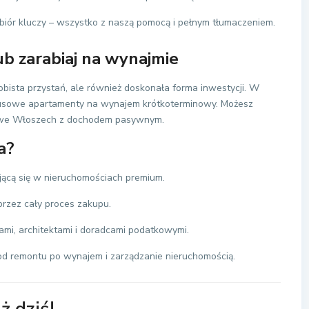
biór kluczy – wszystko z naszą pomocą i pełnym tłumaczeniem.
lub zarabiaj na wynajmie
sobista przystań, ale również doskonała forma inwestycji. W
ksusowe apartamenty na wynajem krótkoterminowy. Możesz
u we Włoszech z dochodem pasywnym.
a?
jącą się w nieruchomościach premium.
rzez cały proces zakupu.
i, architektami i doradcami podatkowymi.
od remontu po wynajem i zarządzanie nieruchomością.