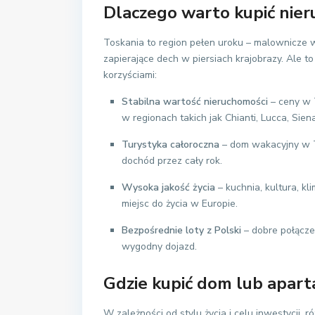
Dlaczego warto kupić nie
Toskania to region pełen uroku – malownicze w
zapierające dech w piersiach krajobrazy. Ale t
korzyściami:
Stabilna wartość nieruchomości
– ceny w T
w regionach takich jak Chianti, Lucca, Siena
Turystyka całoroczna
– dom wakacyjny w T
dochód przez cały rok.
Wysoka jakość życia
– kuchnia, kultura, kl
miejsc do życia w Europie.
Bezpośrednie loty z Polski
– dobre połączeni
wygodny dojazd.
Gdzie kupić dom lub apa
W zależności od stylu życia i celu inwestycji, 