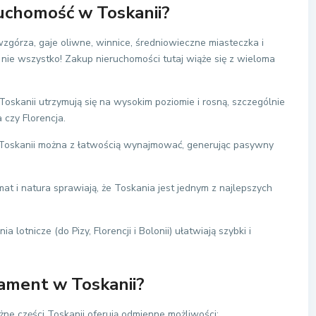
ruchomość w Toskanii?
zgórza, gaje oliwne, winnice, średniowieczne miasteczka i
o nie wszystko! Zakup nieruchomości tutaj wiąże się z wieloma
oskanii utrzymują się na wysokim poziomie i rosną, szczególnie
 czy Florencja.
oskanii można z łatwością wynajmować, generując pasywny
imat i natura sprawiają, że Toskania jest jednym z najlepszych
a lotnicze (do Pizy, Florencji i Bolonii) ułatwiają szybki i
rtament w
Toskanii
?
różne części Toskanii oferują odmienne możliwości: