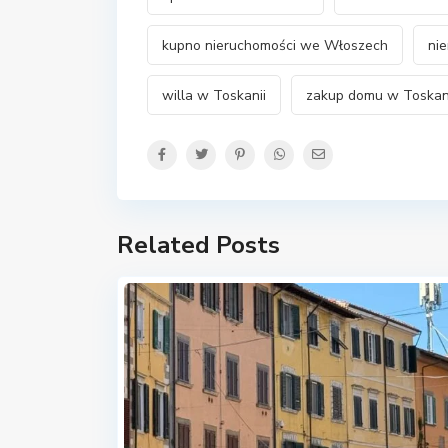
kupno nieruchomości we Włoszech
ni
willa w Toskanii
zakup domu w Toskan
Related Posts