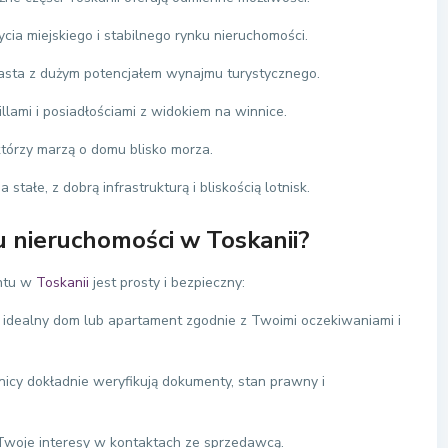
ycia miejskiego i stabilnego rynku nieruchomości.
asta z dużym potencjałem wynajmu turystycznego.
illami i posiadłościami z widokiem na winnice.
którzy marzą o domu blisko morza.
tałe, z dobrą infrastrukturą i bliskością lotnisk.
u nieruchomości w
Toskanii
?
entu w
Toskanii
jest prosty i bezpieczny:
idealny dom lub apartament zgodnie z Twoimi oczekiwaniami i
icy dokładnie weryfikują dokumenty, stan prawny i
Twoje interesy w kontaktach ze sprzedawcą.