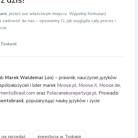
ż dziś!
anii
, jesteś we właściwym miejscu. Wypełnij formularz
b zadzwoń do nas – opowiemy Ci, jak wygląda cały proces i
cie.
Toskanii.
ub
Marek Waldemar Los
) – prawnik, nauczyciel języków
półzałożyciel i lider marek
Moose.pl
,
Moose.it
,
Moose.de
,
mentoBrasil.com
oraz
Polecanekorepetycje.pl
. Prowadzi
entobrasil
, popularyzując naukę języków i życie
 na sprzedaż
inwestycja w Toskanii