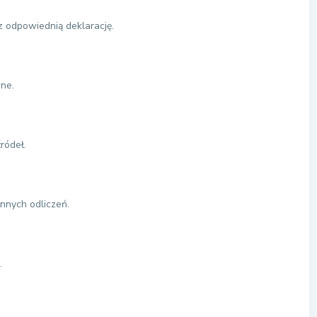
z odpowiednią deklarację.
wne.
ródeł.
innych odliczeń.
.