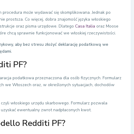
h procedura może wydawać się skomplikowana. Jednak po
ie prostsza. Co więcej, dobra znajomość języka włoskiego
nstrukcje oraz pisma urzędowe. Dlatego
Casa Italia
oraz Moose
re chcą sprawnie funkcjonować we włoskiej rzeczywistości.
 językowy, aby bez stresu złożyć deklarację podatkową we
ędami.
iti PF?
aracja podatkowa przeznaczona dla osób fizycznych. Formularz
ch we Włoszech oraz, w określonych sytuacjach, dochodów
, czyli włoskiego urzędu skarbowego. Formularz pozwala
az uzyskać ewentualny zwrot nadpłaconych kwot.
dello Redditi PF?