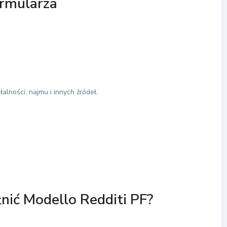
ormularza
alności, najmu i innych źródeł.
łnić Modello Redditi PF?