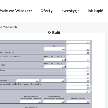
Życie we Włoszech
Oferty
Inwestycje
Jak kupić
 we Włoszech
O Italii