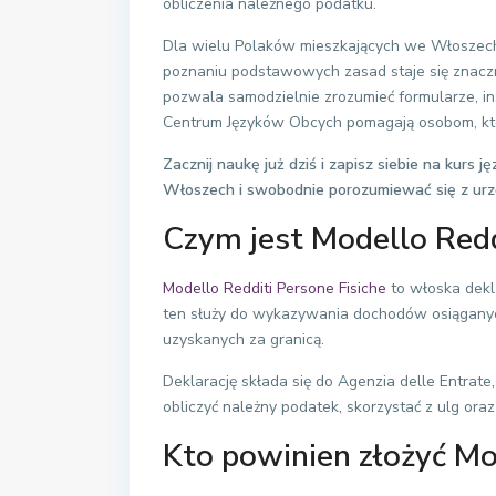
obliczenia należnego podatku.
Dla wielu Polaków mieszkających we Włoszec
poznaniu podstawowych zasad staje się znaczn
pozwala samodzielnie zrozumieć formularze, i
Centrum Języków Obcych pomagają osobom, któ
Zacznij naukę już dziś i zapisz siebie na kurs
Włoszech i swobodnie porozumiewać się z urz
Czym jest Modello Redd
Modello Redditi Persone Fisiche
to włoska dekl
ten służy do wykazywania dochodów osiągany
uzyskanych za granicą.
Deklarację składa się do
Agenzia delle Entrate
obliczyć należny podatek, skorzystać z ulg or
Kto powinien złożyć Mo