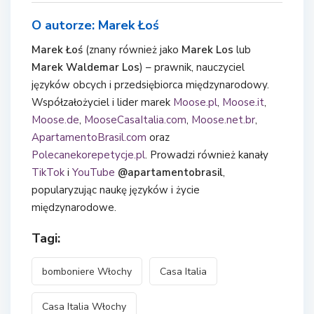
O autorze: Marek Łoś
Marek Łoś
(znany również jako
Marek Los
lub
Marek Waldemar Los
) – prawnik, nauczyciel
języków obcych i przedsiębiorca międzynarodowy.
Współzałożyciel i lider marek
Moose.pl
,
Moose.it
,
Moose.de
,
MooseCasaItalia.com
,
Moose.net.br
,
ApartamentoBrasil.com
oraz
Polecanekorepetycje.pl
. Prowadzi również kanały
TikTok
i
YouTube
@apartamentobrasil
,
popularyzując naukę języków i życie
międzynarodowe.
Tagi:
bomboniere Włochy
Casa Italia
Casa Italia Włochy