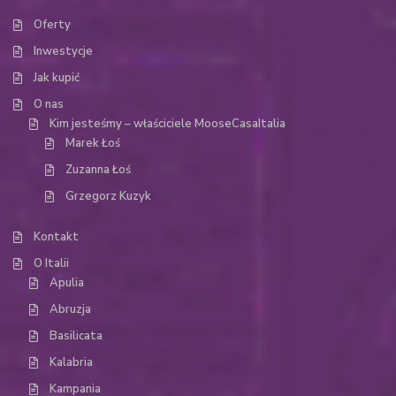
Oferty
Inwestycje
Jak kupić
O nas
Kim jesteśmy – właściciele MooseCasaItalia
Marek Łoś
Zuzanna Łoś
Grzegorz Kuzyk
Kontakt
O Italii
Apulia
Abruzja
Basilicata
Kalabria
Kampania