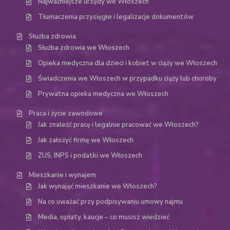
Najważniejsze urzędy we Włoszech
Tłumaczenia przysięgłe i legalizacje dokumentów
Służba zdrowia
Służba zdrowia we Włoszech
Opieka medyczna dla dzieci i kobiet w ciąży we Włoszech
Świadczenia we Włoszech w przypadku ciąży lub choroby
Prywatna opieka medyczna we Włoszech
Praca i życie zawodowe
Jak znaleźć pracę i legalnie pracować we Włoszech?
Jak założyć firmę we Włoszech
ZUS, INPS i podatki we Włoszech
Mieszkanie i wynajem
Jak wynająć mieszkanie we Włoszech?
Na co uważać przy podpisywaniu umowy najmu
Media, opłaty, kaucje – co musisz wiedzieć