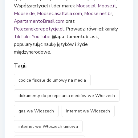
Współzałożyciel i lider marek
Moose.pl
,
Moose.it
,
Moose.de
,
MooseCasaItalia.com
,
Moose.net.br
,
ApartamentoBrasil.com
oraz
Polecanekorepetycje.pl
. Prowadzi również kanały
TikTok
i
YouTube
@apartamentobrasil
,
popularyzując naukę języków i życie
międzynarodowe.
Tagi:
codice fiscale do umowy na media
dokumenty do przepisania mediów we Włoszech
gaz we Włoszech
internet we Włoszech
internet we Włoszech umowa