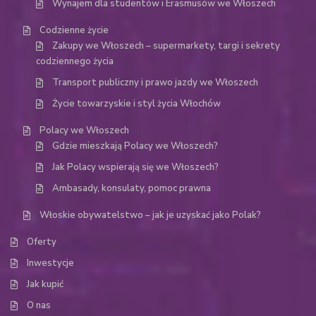
Wynajem dla studentów i Erasmusów we Włoszech
Codzienne życie
Zakupy we Włoszech – supermarkety, targi i sekrety
codziennego życia
Transport publiczny i prawo jazdy we Włoszech
Życie towarzyskie i styl życia Włochów
Polacy we Włoszech
Gdzie mieszkają Polacy we Włoszech?
Jak Polacy wspierają się we Włoszech?
Ambasady, konsulaty, pomoc prawna
Włoskie obywatelstwo – jak je uzyskać jako Polak?
Oferty
Inwestycje
Jak kupić
O nas