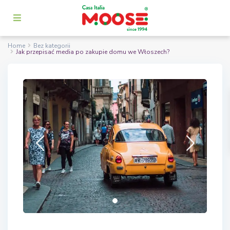
Home
Bez kategorii
Jak przepisać media po zakupie domu we Włoszech?