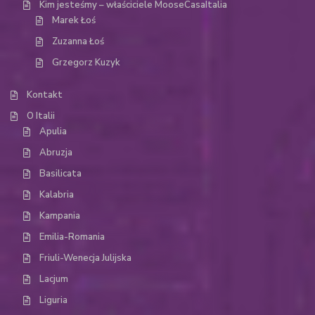
Kim jesteśmy – właściciele MooseCasaItalia
Marek Łoś
Zuzanna Łoś
Grzegorz Kuzyk
Kontakt
O Italii
Apulia
Abruzja
Basilicata
Kalabria
Kampania
Emilia-Romania
Friuli-Wenecja Julijska
Lacjum
Liguria