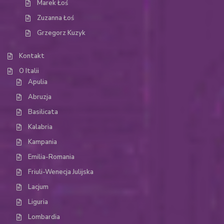
Marek Łoś
Zuzanna Łoś
Grzegorz Kuzyk
Kontakt
O Italii
Apulia
Abruzja
Basilicata
Kalabria
Kampania
Emilia-Romania
Friuli-Wenecja Julijska
Lacjum
Liguria
Lombardia