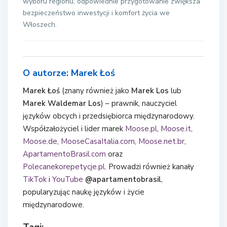
wyboru regionu, odpowiednie przygotowanie zwiększa
bezpieczeństwo inwestycji i komfort życia we
Włoszech.
O autorze: Marek Łoś
Marek Łoś
(znany również jako
Marek Los
lub
Marek Waldemar Los
) – prawnik, nauczyciel
języków obcych i przedsiębiorca międzynarodowy.
Współzałożyciel i lider marek
Moose.pl
,
Moose.it
,
Moose.de
,
MooseCasaItalia.com
,
Moose.net.br
,
ApartamentoBrasil.com
oraz
Polecanekorepetycje.pl
. Prowadzi również kanały
TikTok
i
YouTube
@apartamentobrasil
,
popularyzując naukę języków i życie
międzynarodowe.