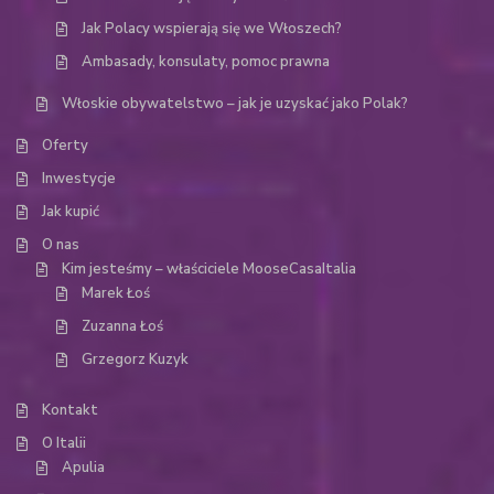
Jak Polacy wspierają się we Włoszech?
Ambasady, konsulaty, pomoc prawna
Włoskie obywatelstwo – jak je uzyskać jako Polak?
Oferty
Inwestycje
Jak kupić
O nas
Kim jesteśmy – właściciele MooseCasaItalia
Marek Łoś
Zuzanna Łoś
Grzegorz Kuzyk
Kontakt
O Italii
Apulia