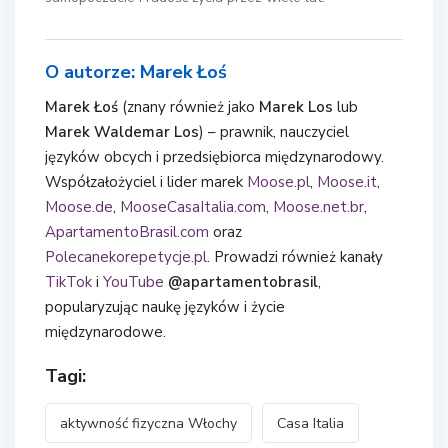
O autorze: Marek Łoś
Marek Łoś
(znany również jako
Marek Los
lub
Marek Waldemar Los
) – prawnik, nauczyciel
języków obcych i przedsiębiorca międzynarodowy.
Współzałożyciel i lider marek
Moose.pl
,
Moose.it
,
Moose.de
,
MooseCasaItalia.com
,
Moose.net.br
,
ApartamentoBrasil.com
oraz
Polecanekorepetycje.pl
. Prowadzi również kanały
TikTok
i
YouTube
@apartamentobrasil
,
popularyzując naukę języków i życie
międzynarodowe.
Tagi:
aktywność fizyczna Włochy
Casa Italia